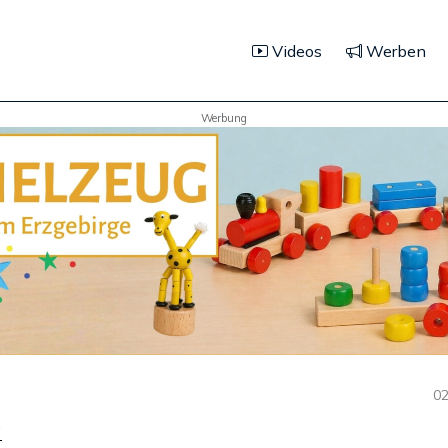
Videos
Werben
Werbung
02
g