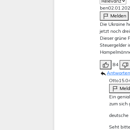
ben
02.01.20
Melden
Die Ukraine ha
jetzt noch dre
Dieser grüne 
Steuergelder i
Hampelmänner
84
Antworte
Otto
15.0
Mel
Ein genia
zum sich 
deutsche
Seht bitt