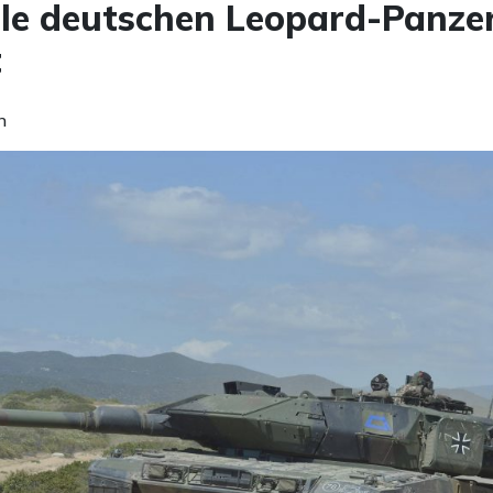
lle deutschen Leopard-Panze
t
n