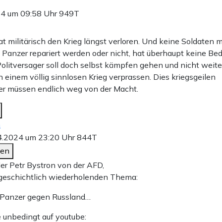
24 um 09:58 Uhr
949T
t militärisch den Krieg längst verloren. Und keine Soldaten 
i Panzer repariert werden oder nicht, hat überhaupt keine Be
Politversager soll doch selbst kämpfen gehen und nicht weit
n einem völlig sinnlosen Krieg verprassen. Dies kriegsgeilen
 müssen endlich weg von der Macht.
n
4.2024 um 23:20 Uhr
844T
den
ler Petr Bystron von der AFD,
geschichtlich wiederholenden Thema:
 Panzer gegen Russland…
e unbedingt auf youtube: