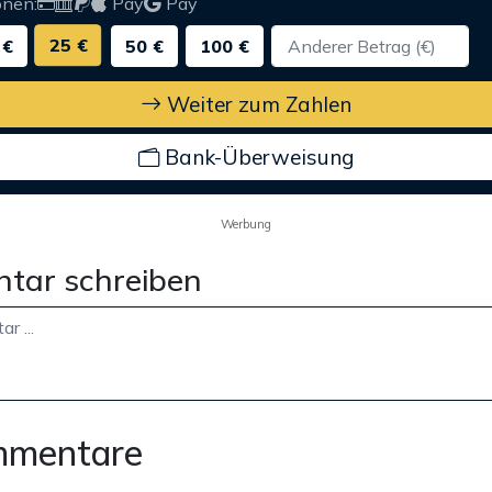
onen:
Pay
Pay
25 €
 €
50 €
100 €
Weiter zum Zahlen
Bank-Überweisung
Werbung
tar schreiben
mmentare