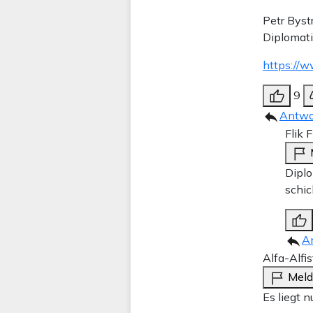
Petr Byst
Diplomat
https://
9
Antwo
Flik 
Diplo
schic
A
Alfa-Alfis
Mel
Es liegt 