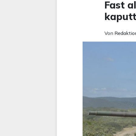
Fast a
kaput
Von
Redaktio