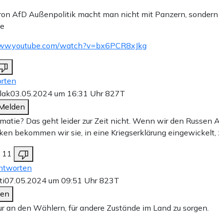
ron AfD Außenpolitik macht man nicht mit Panzern, sondern
ie
www.youtube.com/watch?v=bx6PCR8xJkg
rten
Flak
03.05.2024 um 16:31 Uhr
827T
Melden
matie? Das geht leider zur Zeit nicht. Wenn wir den Russen
ken bekommen wir sie, in eine Kriegserklärung eingewickelt, 
11
ntworten
ti
07.05.2024 um 09:51 Uhr
823T
den
nur an den Wählern, für andere Zustände im Land zu sorgen.