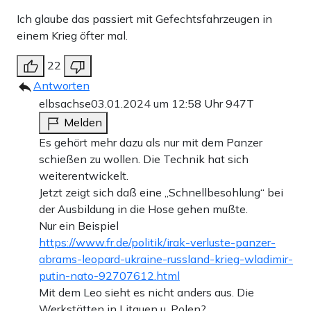
Ich glaube das passiert mit Gefechtsfahrzeugen in
einem Krieg öfter mal.
22
Antworten
elbsachse
03.01.2024 um 12:58 Uhr
947T
Melden
Es gehört mehr dazu als nur mit dem Panzer
schießen zu wollen. Die Technik hat sich
weiterentwickelt.
Jetzt zeigt sich daß eine „Schnellbesohlung“ bei
der Ausbildung in die Hose gehen mußte.
Nur ein Beispiel
https://www.fr.de/politik/irak-verluste-panzer-
abrams-leopard-ukraine-russland-krieg-wladimir-
putin-nato-92707612.html
Mit dem Leo sieht es nicht anders aus. Die
Werkstätten in Litauen u. Polen?