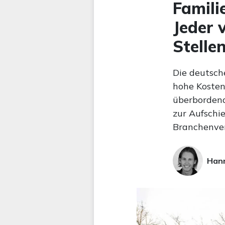
Famili
Jeder 
Stelle
Die deutsch
hohe Kosten
überbordend
zur Aufschi
Branchenver
Hann