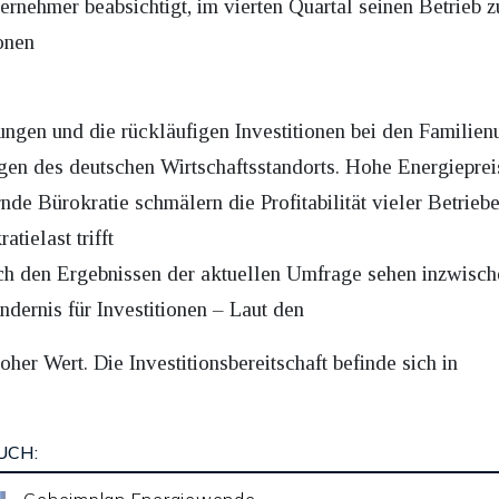
ternehmer beabsichtigt, im vierten Quartal seinen Betrieb
ionen
hungen und die rückläufigen Investitionen bei den Familien
n des deutschen Wirtschaftsstandorts. Hohe Energiepreis
de Bürokratie schmälern die Profitabilität vieler Betrieb
tielast trifft
ch den Ergebnissen der aktuellen Umfrage sehen inzwisc
ndernis für Investitionen – Laut den
er Wert. Die Investitionsbereitschaft befinde sich in
UCH: