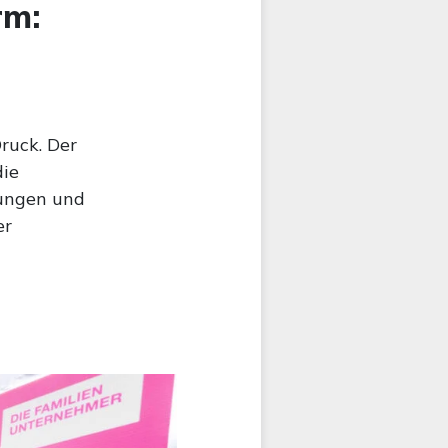
rm:
ruck. Der
die
zungen und
er