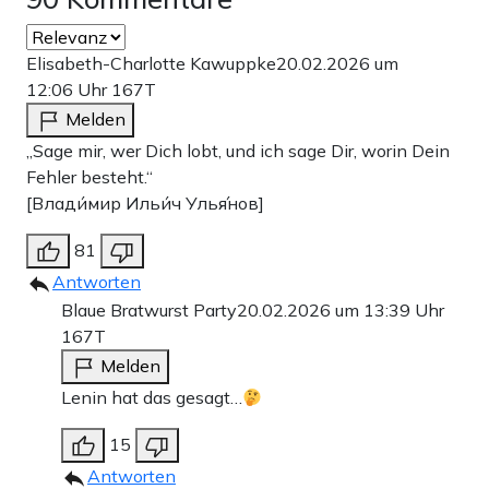
Elisabeth-Charlotte Kawuppke
20.02.2026 um
12:06 Uhr
167T
Melden
„Sage mir, wer Dich lobt, und ich sage Dir, worin Dein
Fehler besteht.“
[Влади́мир Ильи́ч Улья́нов]
81
Antworten
Blaue Bratwurst Party
20.02.2026 um 13:39 Uhr
167T
Melden
Lenin hat das gesagt…
15
Antworten