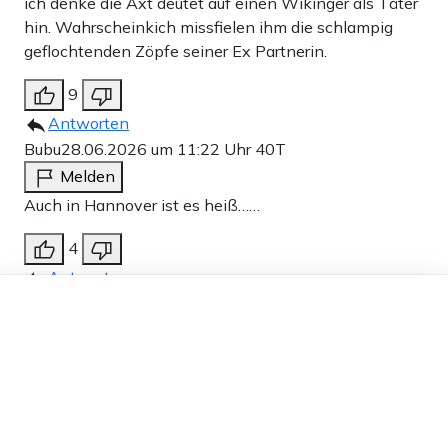
ich denke die Axt deutet auf einen Wikinger als Täter
hin. Wahrscheinkich missfielen ihm die schlampig
geflochtenden Zöpfe seiner Ex Partnerin.
9
Antworten
Bubu
28.06.2026 um 11:22 Uhr
40T
Melden
Auch in Hannover ist es heiß……
4
Antworten
Dieser Artikel ist kostenlos für alle –
Waldi trinkt dem Rudi sein Weizen weg
28.06.2026
dank
Freunden von Apollo News »
um 13:55 Uhr
40T
Melden
Leben da in Hannover wirklich noch einheimische?
Kann ich mir nicht vorstellen und das soll die
Hauptstadt von ,,wir sind groß“ Niedersachsen sein.