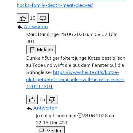
hacks-family-death-meat-cleaver/
18
Antworten
Marc.Damlinger
28.06.2026 um 09:02 Uhr
40T
Melden
Dunkelhäutiger foltert junge Katze bestialisch
zu Tode und wirft sie aus dem Fenster auf die
Bahngleise:
https://www.heute.at/s/katze-
olaf-getoetet-tierquaeler-will-tierretter-sein-
120214301
15
Antworten
Ja gut ich sach mal
28.06.2026 um
12:35 Uhr
40T
Melden