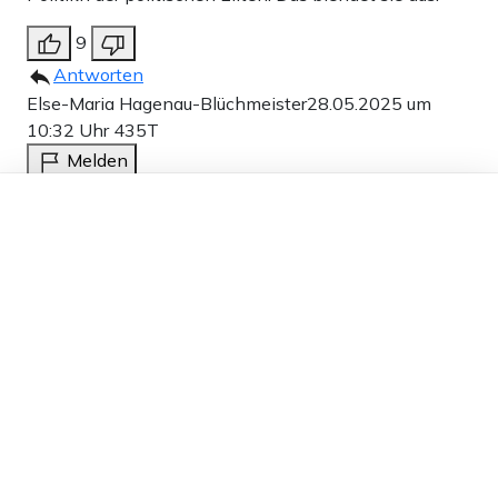
9
Antworten
Else-Maria Hagenau-Blüchmeister
28.05.2025 um
10:32 Uhr
435T
Melden
Das in der Politik beliebte Relativieren „die sind aber
Dieser Artikel ist kostenlos für alle –
dank
Freunden von Apollo News »
böser wie wir“ entlastet aber in keiner Weise davon,
dass wir selbst auch böse sind!
Naja, mit irgendeiner Begabung haben sie sich im
strengen Auswahlverfahren ja für den Job qualifiziert.
Vermutlich war es täuschen, tricksen, lügen und
relativieren.
24
Antworten
Hildegard J
28.05.2025 um 11:08 Uhr
435T
Melden