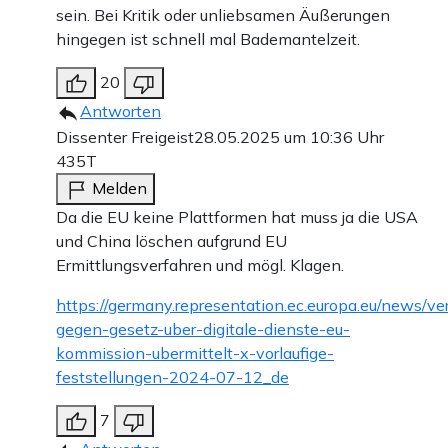
sein. Bei Kritik oder unliebsamen Äußerungen
hingegen ist schnell mal Bademantelzeit.
20
Antworten
Dissenter Freigeist
28.05.2025 um 10:36 Uhr
435T
Melden
Da die EU keine Plattformen hat muss ja die USA
und China löschen aufgrund EU
Ermittlungsverfahren und mögl. Klagen.
https://germany.representation.ec.europa.eu/news/ve
gegen-gesetz-uber-digitale-dienste-eu-
kommission-ubermittelt-x-vorlaufige-
feststellungen-2024-07-12_de
7