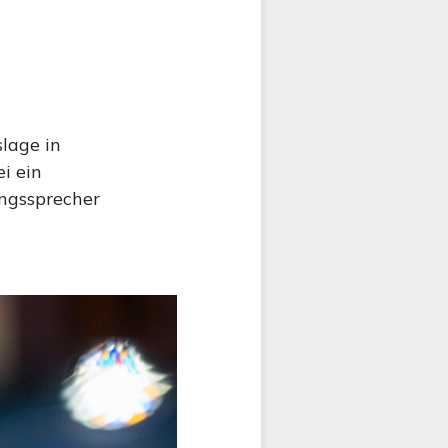
lage in
i ein
ungssprecher