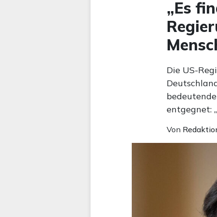
„Es fi
Regier
Mensch
Die US-Regi
Deutschland
bedeutender
entgegnet: „
Von
Redaktio