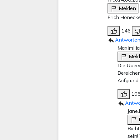
Melden
Erich Honecke
146
Antworte
Maximili
Mel
Die Überw
Bereichen
Aufgrund
10
Antwo
Jane
Richt
sein!