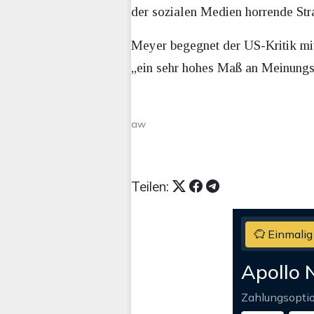
der sozialen Medien horrende Str
Meyer begegnet der US-Kritik mit 
„ein sehr hohes Maß an Meinungsf
aw
Teilen:
Einmalig
Apollo 
Zahlungsopti