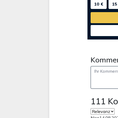
10 €
15
Kommen
111 K
Nico
14.08.20