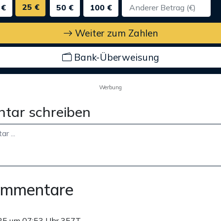
25 €
 €
50 €
100 €
Weiter zum Zahlen
Bank-Überweisung
Werbung
tar schreiben
ommentare
25 um 07:53 Uhr
357T