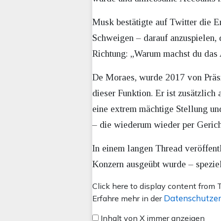
Musk bestätigte auf Twitter die 
Schweigen – darauf anzuspielen, 
Richtung: „Warum machst du das
De Moraes, wurde 2017 von Präsid
dieser Funktion. Er ist zusätzlic
eine extrem mächtige Stellung und 
– die wiederum wieder per Geric
In einem langen Thread veröffentl
Konzern ausgeübt wurde – spezie
Inhalt
Click here to display content from T
von
Datenschutzer
Erfahre mehr in der
X
Inhalt von X immer anzeigen
anzeigen