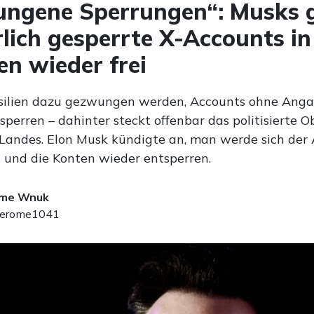
ngene Sperrungen“: Musks g
rlich gesperrte X-Accounts in
ien wieder frei
rasilien dazu gezwungen werden, Accounts ohne Ang
perren – dahinter steckt offenbar das politisierte O
 Landes. Elon Musk kündigte an, man werde sich de
 und die Konten wieder entsperren.
ome Wnuk
erome1041