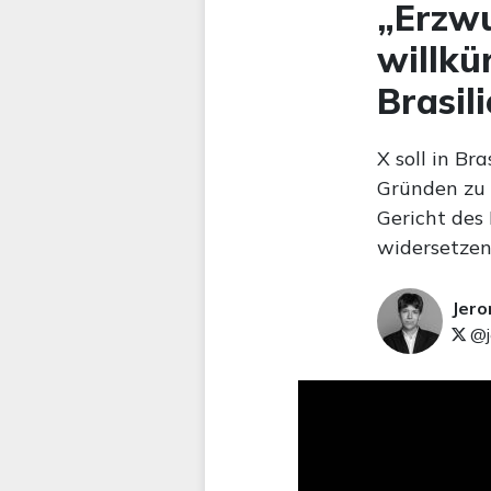
„Erzwu
willkü
Brasil
X soll in B
Gründen zu s
Gericht des
widersetzen
Jer
@j