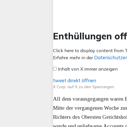
Enthüllungen of
Inhalt
Click here to display content from T
von
Datenschutzer
Erfahre mehr in der
X
Inhalt von X immer anzeigen
anzeigen
tweet direkt öffnen
X Corp. auf X zu den Sperrungen.
All dem vorausgegangen waren Ent
Mitte der vergangenen Woche zusa
Richters des Obersten Gerichtsh
wurde und unliebsame Accounts m