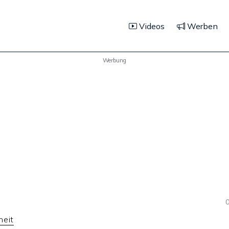
Videos
Werben
Werbung
0
heit