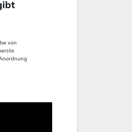
ibt
abe von
berste
r Anordnung