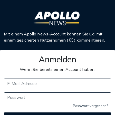
Mit einem Apollo News-Account können Sie u.a. mit
einem gesicherten Nutzernamen
(
)
kommentieren.
Anmelden
Wenn Sie bereits einen Account haben:
Passwort vergessen?