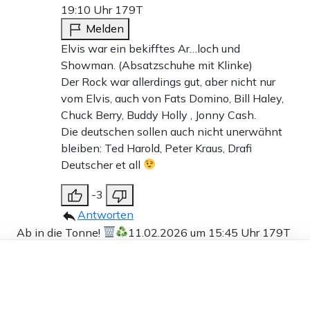
19:10 Uhr
179T
Melden
Elvis war ein bekifftes Ar…loch und
Showman. (Absatzschuhe mit Klinke)
Der Rock war allerdings gut, aber nicht nur
vom Elvis, auch von Fats Domino, Bill Haley,
Chuck Berry, Buddy Holly , Jonny Cash.
Die deutschen sollen auch nicht unerwähnt
bleiben: Ted Harold, Peter Kraus, Drafi
Deutscher et all
-3
Antworten
Ab in die Tonne!
11.02.2026 um 15:45 Uhr
179T
Melden
Dieser Artikel ist kostenlos für alle –
dank
Freunden von Apollo News »
Bald kommt raus, dass es Epstein garnicht gab.
Seine Geburt war schon eine geplante Fälschung.
Die Eliten werden das perfekte Verwirrspiel weiter