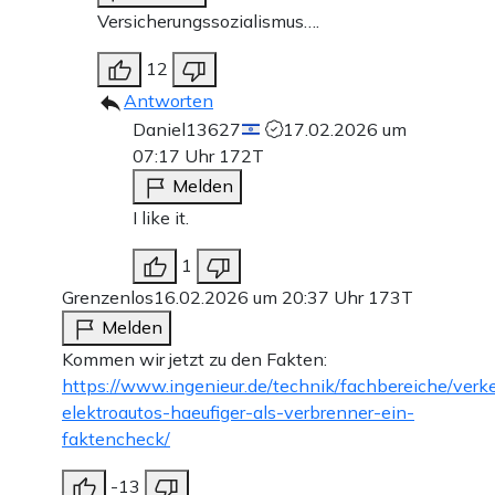
Versicherungssozialismus….
12
Antworten
Daniel13627
17.02.2026 um
07:17 Uhr
172T
Melden
I like it.
1
Grenzenlos
16.02.2026 um 20:37 Uhr
173T
Melden
Kommen wir jetzt zu den Fakten:
https://www.ingenieur.de/technik/fachbereiche/verk
elektroautos-haeufiger-als-verbrenner-ein-
faktencheck/
-13