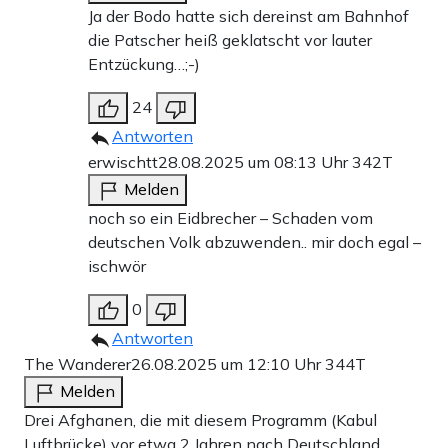
Ja der Bodo hatte sich dereinst am Bahnhof
die Patscher heiß geklatscht vor lauter
Entzückung…;-)
24
Antworten
erwischtt
28.08.2025 um 08:13 Uhr
342T
Melden
noch so ein Eidbrecher – Schaden vom
deutschen Volk abzuwenden.. mir doch egal –
ischwör
0
Antworten
The Wanderer
26.08.2025 um 12:10 Uhr
344T
Melden
Drei Afghanen, die mit diesem Programm (Kabul
Luftbrücke) vor etwa 2 Jahren nach Deutschland