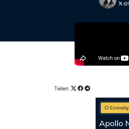
@l
Teilen:
Einmalig
Apollo 