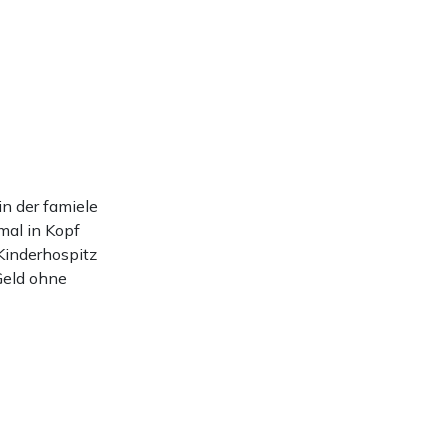
n der famiele
rmal in Kopf
Kinderhospitz
Geld ohne