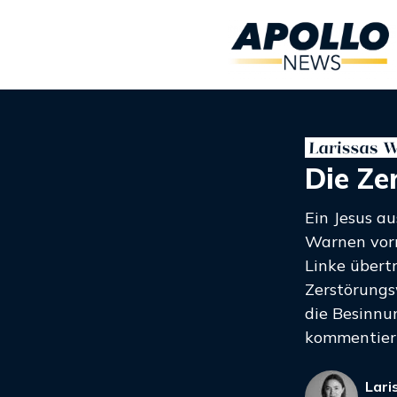
Die Ze
Ein Jesus a
Warnen vorm
Linke übert
Zerstörungs
die Besinnun
kommentier
Lari