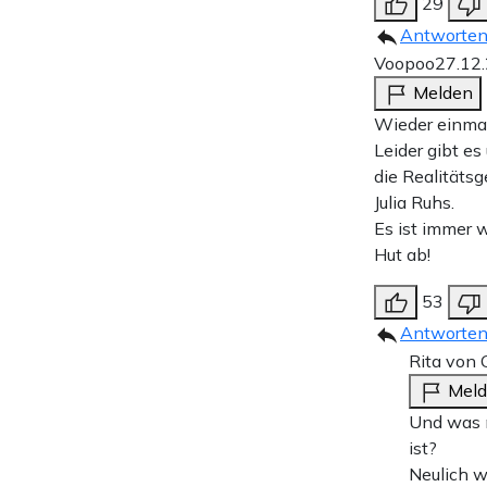
29
Antworte
Voopoo
27.12
Melden
Wieder einmal
Leider gibt es
die Realitätsg
Julia Ruhs.
Es ist immer 
Hut ab!
53
Antworte
Rita von 
Mel
Und was m
ist?
Neulich w