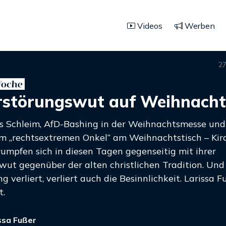
Videos
Werben
27
rstörungswut auf Weihnach
us Schleim, AfD-Bashing in der Weihnachtsmesse und
 „rechtsextremen Onkel“ am Weihnachtstisch – Kir
rumpfen sich in diesen Tagen gegenseitig mit ihrer
wut gegenüber der alten christlichen Tradition. Und
g verliert, verliert auch die Besinnlichkeit. Larissa F
t.
ssa Fußer