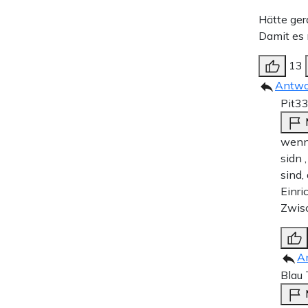
Hätte ger
Damit es 
13
Antwo
Pit3
wenn 
sidn 
sind,
Einri
Zwis
A
Blau