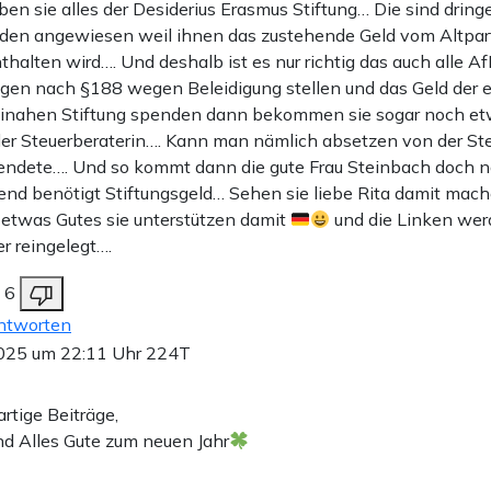
ben sie alles der Desiderius Erasmus Stiftung… Die sind dring
den angewiesen weil ihnen das zustehende Geld vom Altpar
thalten wird…. Und deshalb ist es nur richtig das auch alle Af
gen nach §188 wegen Beleidigung stellen und das Geld der 
einahen Stiftung spenden dann bekommen sie sogar noch et
er Steuerberaterin…. Kann man nämlich absetzen von der St
ndete…. Und so kommt dann die gute Frau Steinbach doch n
end benötigt Stiftungsgeld… Sehen sie liebe Rita damit mach
etwas Gutes sie unterstützen damit
und die Linken wer
r reingelegt….
6
ntworten
025 um 22:11 Uhr
224T
rtige Beiträge,
nd Alles Gute zum neuen Jahr