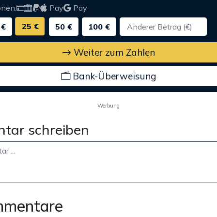
onen:
Pay
Pay
25 €
 €
50 €
100 €
Weiter zum Zahlen
Bank-Überweisung
Werbung
tar schreiben
mmentare