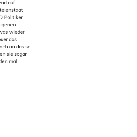
end auf
teienstaat
D Politiker
eigenen
was wieder
euer das
och an das so
en sie sogar
den mal