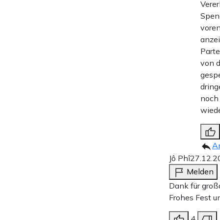
Verer
Spen
voren
anzei
Part
von d
gespe
dring
noch 
wiede
A
Jô Phî
27.12.2
Melden
Dank für großa
Frohes Fest u
4