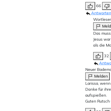
66
Antworte
Wortleser
Mel
Das muss 
Jesus war
als die M
32
Antwo
Neuer Badema
Melden
Larissa, wenn
Danke für ihr
aufspießen.
Guten Rutsch 