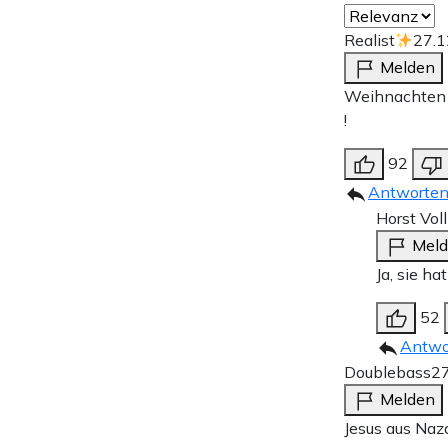
Realist
27.1
Melden
Weihnachten 2
!
92
Antworte
Horst Voll
Mel
Ja, sie ha
52
Antwo
Doublebass
27
Melden
Jesus aus Naz