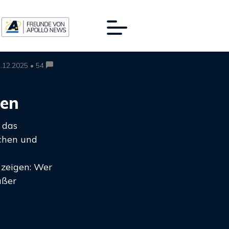
.12.2025 • 54
ten
 das
chen und
 zeigen: Wer
ußer