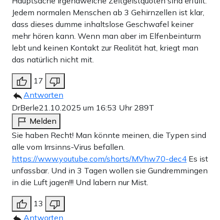
Hauptsache irgendwelche Zeitgeistquoten sind erfüllt.
Jedem normalen Menschen ab 3 Gehirnzellen ist klar,
dass dieses dumme inhaltslose Geschwafel keiner
mehr hören kann. Wenn man aber im Elfenbeinturm
lebt und keinen Kontakt zur Realität hat, kriegt man
das natürlich nicht mit.
17
Antworten
DrBerle
21.10.2025 um 16:53 Uhr
289T
Melden
Sie haben Recht! Man könnte meinen, die Typen sind
alle vom Irrsinns-Virus befallen.
https://www.youtube.com/shorts/MVhw70-dec4
Es ist
unfassbar. Und in 3 Tagen wollen sie Gundremmingen
in die Luft jagen!!! Und labern nur Mist.
13
Antworten