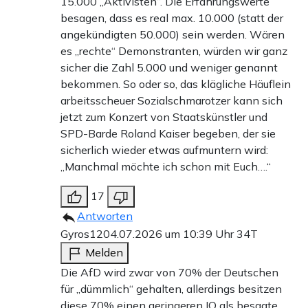
15.000 „Aktivisten“. Die Erfahrungswerte
besagen, dass es real max. 10.000 (statt der
angekündigten 50.000) sein werden. Wären
es „rechte“ Demonstranten, würden wir ganz
sicher die Zahl 5.000 und weniger genannt
bekommen. So oder so, das klägliche Häuflein
arbeitsscheuer Sozialschmarotzer kann sich
jetzt zum Konzert von Staatskünstler und
SPD-Barde Roland Kaiser begeben, der sie
sicherlich wieder etwas aufmuntern wird:
„Manchmal möchte ich schon mit Euch….“
17
Antworten
Gyros12
04.07.2026 um 10:39 Uhr
34T
Melden
Die AfD wird zwar von 70% der Deutschen
für „dümmlich“ gehalten, allerdings besitzen
diese 70% einen geringeren IQ als besagte