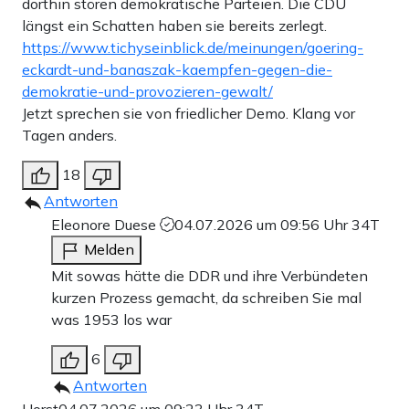
dorthin stören demokratische Parteien. Die CDU
längst ein Schatten haben sie bereits zerlegt.
https://www.tichyseinblick.de/meinungen/goering-
eckardt-und-banaszak-kaempfen-gegen-die-
demokratie-und-provozieren-gewalt/
Jetzt sprechen sie von friedlicher Demo. Klang vor
Tagen anders.
18
Antworten
Eleonore Duese
04.07.2026 um 09:56 Uhr
34T
Melden
Mit sowas hätte die DDR und ihre Verbündeten
kurzen Prozess gemacht, da schreiben Sie mal
was 1953 los war
6
Antworten