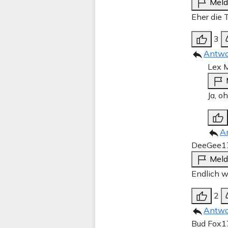
Mel
Eher die 
3
Antwo
Lex M
Ja, o
A
DeeGee
1
Mel
Endlich w
2
Antwo
Bud Fox
1