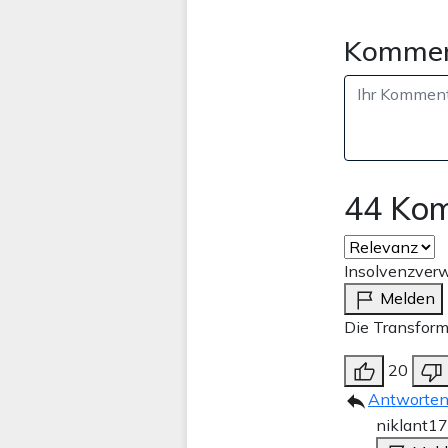
Kommen
44 Ko
Insolvenzver
Melden
Die Transform
20
Antworte
niklant
17