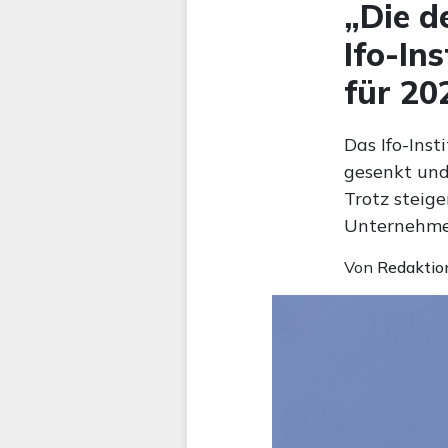
„Die d
Ifo-In
für 20
Das Ifo-Ins
gesenkt und
Trotz steig
Unternehmen
Von
Redaktio