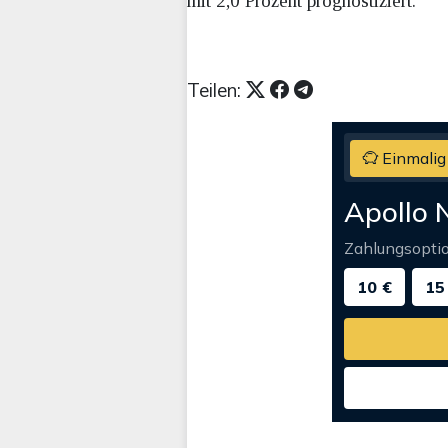
mit 2,0 Prozent prognostiziert.
Teilen:
Einmalig
Apollo 
Zahlungsopti
10 €
15