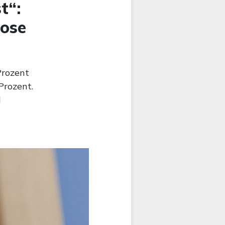
t“:
nose
Prozent
Prozent.
d