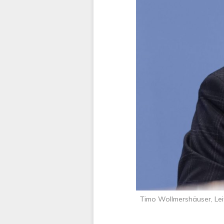
Timo Wollmershäuser, Leit