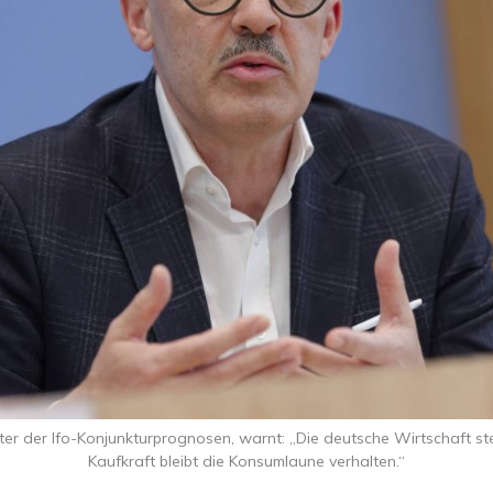
er der Ifo-Konjunkturprognosen, warnt: „Die deutsche Wirtschaft ste
Kaufkraft bleibt die Konsumlaune verhalten.“