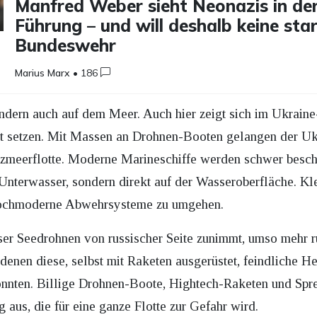
Manfred Weber sieht Neonazis in de
Führung – und will deshalb keine sta
Bundeswehr
Marius Marx
•
186
sondern auch auf dem Meer. Auch hier zeigt sich im Ukra
ht setzen. Mit Massen an Drohnen-Booten gelangen der Uk
rzmeerflotte. Moderne Marineschiffe werden schwer besch
nterwasser, sondern direkt auf der Wasseroberfläche. Kl
m hochmoderne Abwehrsysteme zu umgehen.
r Seedrohnen von russischer Seite zunimmt, umso mehr rü
 denen diese, selbst mit Raketen ausgerüstet, feindliche H
konnten. Billige Drohnen-Boote, Hightech-Raketen und Spr
 aus, die für eine ganze Flotte zur Gefahr wird.