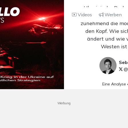
Ukrainische Drohn
Videos
Werben
russische Bomber 
zunehmend die mod
den Kopf. Wie sic
ändert und wie 
Westen ist 
Seb
@
Eine Analyse
Werbung