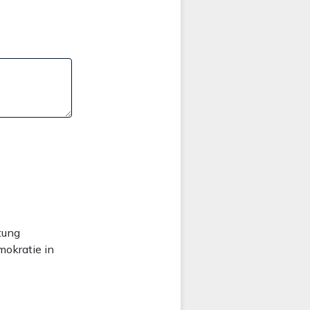
tung
mokratie in