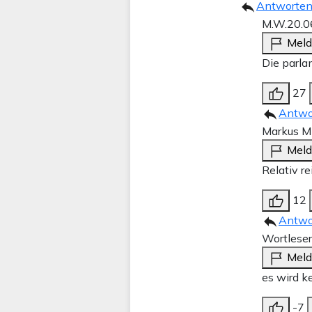
Antworte
M.W.
20.0
Mel
Die parla
27
Antwo
Markus Mi
Mel
Relativ re
12
Antwo
Wortleser
Mel
es wird k
-7