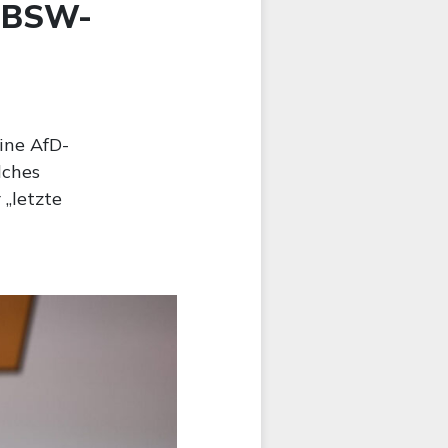
: BSW-
ine AfD-
lches
 „letzte