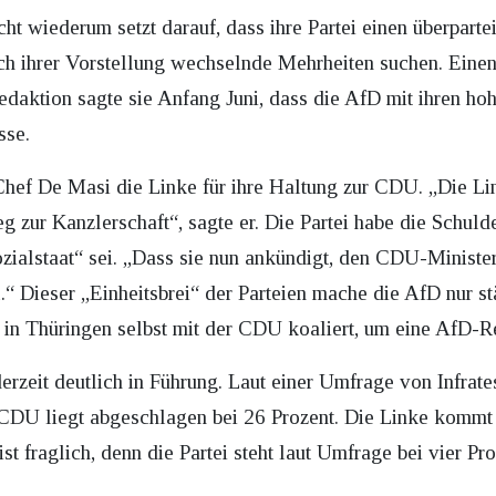
wiederum setzt darauf, dass ihre Partei einen überpartei
nach ihrer Vorstellung wechselnde Mehrheiten suchen. Ein
edaktion sagte sie Anfang Juni, dass die AfD mit ihren ho
sse.
hef De Masi die Linke für ihre Haltung zur CDU. „Die Link
 zur Kanzlerschaft“, sagte er. Die Partei habe die Schuld
ozialstaat“ sei. „Dass sie nun ankündigt, den CDU-Ministe
l.“ Dieser „Einheitsbrei“ der Parteien mache die AfD nur s
in Thüringen selbst mit der CDU koaliert, um eine AfD-Re
erzeit deutlich in Führung. Laut einer Umfrage von Infrat
e CDU liegt abgeschlagen bei 26 Prozent. Die Linke komm
st fraglich, denn die Partei steht laut Umfrage bei vier Pro