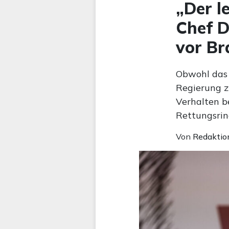
„Der l
Chef D
vor Br
Obwohl das 
Regierung z
Verhalten be
Rettungsrin
Von
Redaktio