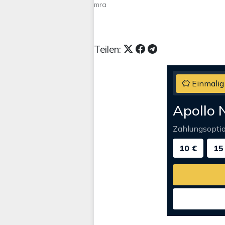
mra
Teilen:
Einmalig
Apollo 
Zahlungsopti
10 €
15