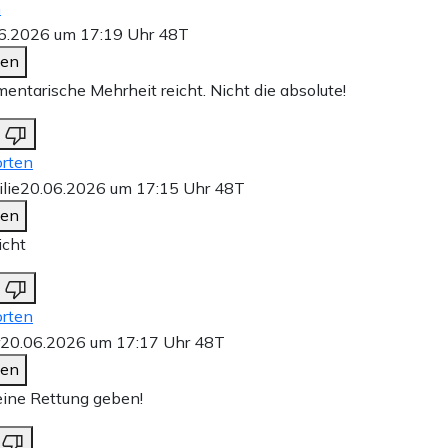
n
6.2026 um 17:19 Uhr
48T
den
mentarische Mehrheit reicht. Nicht die absolute!
rten
lie
20.06.2026 um 17:15 Uhr
48T
den
icht
rten
20.06.2026 um 17:17 Uhr
48T
den
eine Rettung geben!