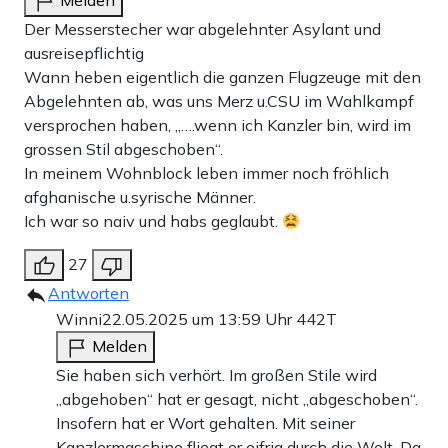
Melden
Der Messerstecher war abgelehnter Asylant und
ausreisepflichtig
Wann heben eigentlich die ganzen Flugzeuge mit den
Abgelehnten ab, was uns Merz u.CSU im Wahlkampf
versprochen haben, „….wenn ich Kanzler bin, wird im
grossen Stil abgeschoben“.
In meinem Wohnblock leben immer noch fröhlich
afghanische u.syrische Männer.
Ich war so naiv und habs geglaubt.
27
Antworten
Winni
22.05.2025 um 13:59 Uhr
442T
Melden
Sie haben sich verhört. Im großen Stile wird
„abgehoben“ hat er gesagt, nicht „abgeschoben“.
Insofern hat er Wort gehalten. Mit seiner
Kanzlermaschine fliegt er eifrig durch die Welt. Da