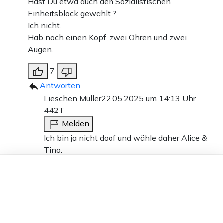
Hast Du etwa auch den Sozialistischen
Einheitsblock gewählt ?
Ich nicht.
Hab noch einen Kopf, zwei Ohren und zwei
Augen.
7
Antworten
Lieschen Müller
22.05.2025 um 14:13 Uhr
442T
Melden
Ich bin ja nicht doof und wähle daher Alice &
Tino.
Dieser Artikel ist kostenlos für alle –
6
dank
Freunden von Apollo News »
Antworten
Arbeiterschließfach
22.05.2025 um 20:21 Uhr
442T