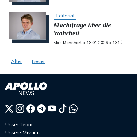
Editorial
Machtfrage über die
Wahrheit
Max Mannhart
•
18.01.2026
•
131
Beitragsnavigation
Älter
Neuer
Unser Team
Unsere Mission