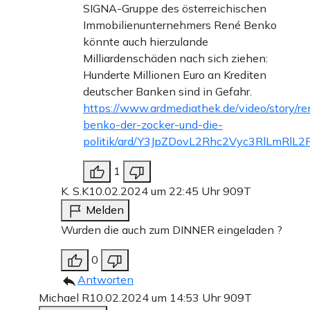
SIGNA-Gruppe des österreichischen
Immobilienunternehmers René Benko
könnte auch hierzulande
Milliardenschäden nach sich ziehen:
Hunderte Millionen Euro an Krediten
deutscher Banken sind in Gefahr.
https://www.ardmediathek.de/video/story/re
benko-der-zocker-und-die-
politik/ard/Y3JpZDovL2Rhc2Vyc3RlLmR
1
K. S.K
10.02.2024 um 22:45 Uhr
909T
Melden
Wurden die auch zum DINNER eingeladen ?
0
Antworten
Michael R
10.02.2024 um 14:53 Uhr
909T