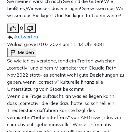
Sie meinen wirklich noch Sie sind die Guten! Wie
heißt es,Wir wissen das Sie lügen! Sie wissen das Wir
wissen das Sie lügen! Und Sie lügen trotzdem weiter!
8
Antworten
Walnut grove
10.02.2024 um 11:43 Uhr
909T
Melden
So wie ich es verstehe, fand ein Treffen zwischen
„correctiv“ und einem Mitarbeiter von Claudia Roth
Nov.2022 statt– es scheint wohl gute Beziehungen zu
geben, wenn „correctiv“ kulturelle finanzielle
Unterstützung vom Staat bekommt.
Wenn die Frage auftaucht, an was es liegen kann,
dass „correctiv“ die Idee dazu hatte, so schnell ein
Theaterstück aufführen konnte bzgl. des
vermuteten“Geheimtreffens“ von AFD usw. , (das von
correctiv auf „geheimnisvolle“ Weise „informativ“
dokumentiert wurde), dann fällt mir ein, dass ich