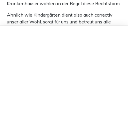
Krankenhäuser wählen in der Regel diese Rechtsform.
Ähnlich wie Kindergärten dient also auch correctiv
unser aller Wohl, sorgt für uns und betreut uns alle
beim Denken.
Dieser Artikel ist kostenlos für alle –
dank
Freunden von Apollo News »
2
Antworten
Karl-Ludwig Petry
11.02.2024 um 13:39 Uhr
908T
Melden
Weil sich immer weniger beim Denken betreuen
lassen, scheint mir diese gGmbH ein veritables
Auslaufmodell zu sein!
0
Antworten
Kalabras
10.02.2024 um 17:37 Uhr
909T
Melden