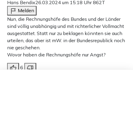
Hans Bendix
26.03.2024 um 15:18 Uhr
862T
Melden
Nun, die Rechnungshöfe des Bundes und der Länder
sind völlig unabhängig und mit richterlicher Vollmacht
ausgestattet. Statt nur zu beklagen könnten sie auch
urteilen, das aber ist mW. in der Bundesrepublick noch
nie geschehen.
Wovor haben die Rechnungshöfe nur Angst?
6
Dieser Artikel ist kostenlos für alle –
Antworten
dank
Freunden von Apollo News »
NurBesuch
27.03.2024 um 00:15 Uhr
862T
Melden
Das sie dafür irgendwann mal die Rechnung
bekommen….
0
Antworten