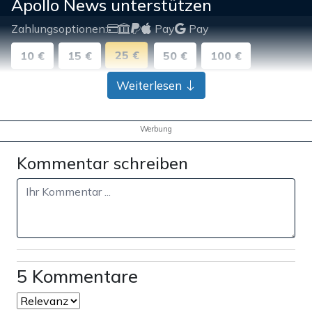
Apollo News unterstützen
Zahlungsoptionen:
Pay
Pay
25 €
10 €
15 €
50 €
100 €
Weiterlesen
Weiter zum Zahlen
Werbung
Bank-Überweisung
Kommentar schreiben
5 Kommentare