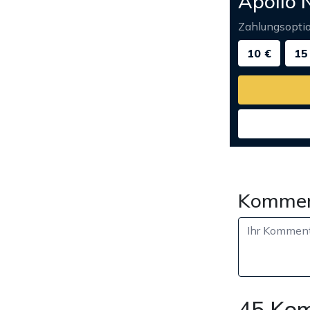
Apollo 
Zahlungsopti
10 €
15
Kommen
45 Ko