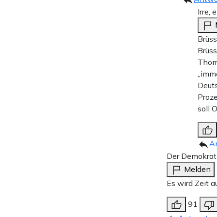
Irre, 
Brüss
Brüss
Thom
„imm
Deut
Proze
soll 
A
Der Demokrat
Melden
Es wird Zeit a
91