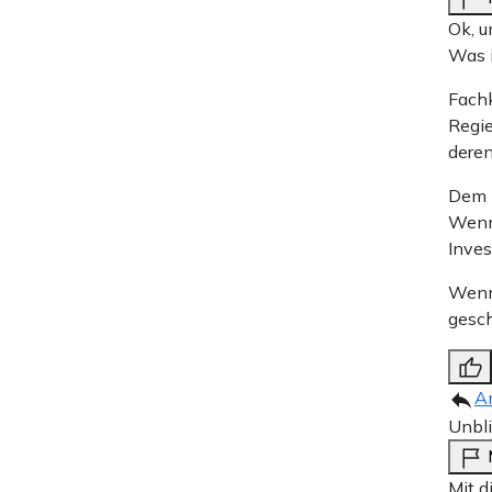
Ok, u
Was i
Fachk
Regie
deren
Dem K
Wenn 
Inves
Wenn 
gesch
A
Unbl
Mit d