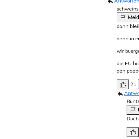
Antworte
schweins
Mel
dann blei
denn in eu
wir buerg
die EU ha
den poebe
21
Antwo
Bunte
Doch