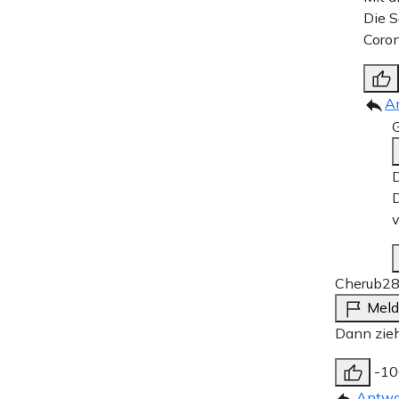
Die S
Coron
A
D
D
v
Cherub
28
Mel
Dann zieh
-10
Antwo