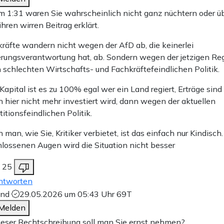
m 1:31 waren Sie wahrscheinlich nicht ganz nüchtern oder ü
hren wirren Beitrag erklärt.
räfte wandern nicht wegen der AfD ab, die keinerlei
rungsverantwortung hat, ab. Sondern wegen der jetzigen Re
 schlechten Wirtschafts- und Fachkräftefeindlichen Politik.
apital ist es zu 100% egal wer ein Land regiert, Erträge sind 
hier nicht mehr investiert wird, dann wegen der aktuellen
titionsfeindlichen Politik.
man, wie Sie, Kritiker verbietet, ist das einfach nur Kindisch
lossenen Augen wird die Situation nicht besser
25
ntworten
ind
29.05.2026 um 05:43 Uhr
69T
Melden
ieser Rechtschreibung soll man Sie ernst nehmen?