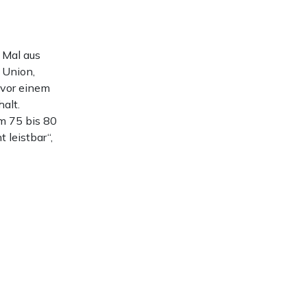
 Mal aus
 Union,
 vor einem
alt.
m 75 bis 80
 leistbar“,