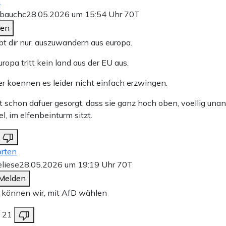
n
bauchc
28.05.2026 um 15:54 Uhr
70T
den
bt dir nur, auszuwandern aus europa.
ropa tritt kein land aus der EU aus.
er koennen es leider nicht einfach erzwingen.
t schon dafuer gesorgt, dass sie ganz hoch oben, voellig unan
l, im elfenbeinturm sitzt.
rten
liese
28.05.2026 um 19:19 Uhr
70T
Melden
 können wir, mit AfD wählen
21