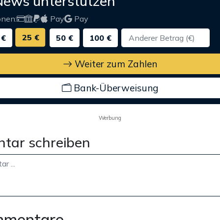
News unterstützen
onen:
Pay
Pay
25 €
 €
50 €
100 €
Weiter zum Zahlen
Bank-Überweisung
Werbung
tar schreiben
mmentare