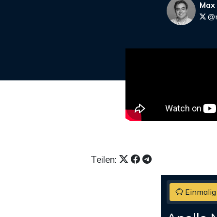
Max
@m
Teilen:
Einmalig