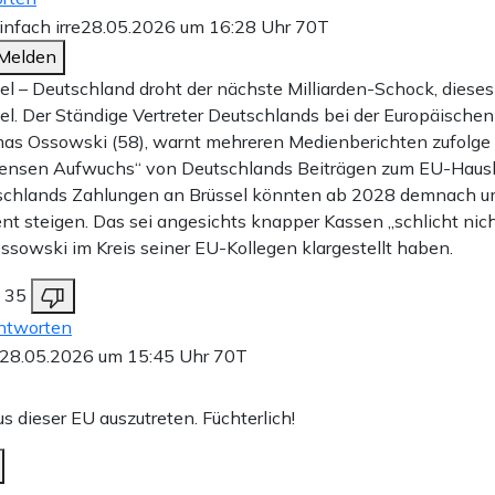
einfach irre
28.05.2026 um 16:28 Uhr
70T
Melden
el – Deutschland droht der nächste Milliarden-Schock, dieses
el. Der Ständige Vertreter Deutschlands bei der Europäischen
as Ossowski (58), warnt mehreren Medienberichten zufolge
ensen Aufwuchs“ von Deutschlands Beiträgen zum EU-Haush
schlands Zahlungen an Brüssel könnten ab 2028 demnach u
nt steigen. Das sei angesichts knapper Kassen „schlicht nicht
Ossowski im Kreis seiner EU-Kollegen klargestellt haben.
35
ntworten
28.05.2026 um 15:45 Uhr
70T
us dieser EU auszutreten. Füchterlich!