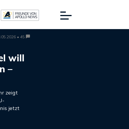
.05.2026 • 45
l will
n –
r zeigt
U-
is jetzt