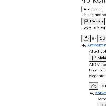
Ich sag mal so
Melden
Dexit…subito!
87
Antworte
Al Schab
Mel
AfD Verbo
Eure Hetz
elegentes
-38
Antwo
Bern