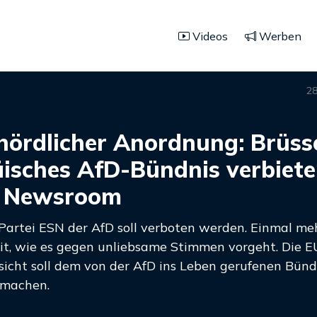
Videos
Werben
28
hördlicher Anordnung: Brüsse
isches AfD-Bündnis verbiete
o Newsroom
Partei ESN der AfD soll verboten werden. Einmal meh
it, wie es gegen unliebsame Stimmen vorgeht. Die E
sicht soll dem von der AfD ins Leben gerufenen Bündn
 machen.