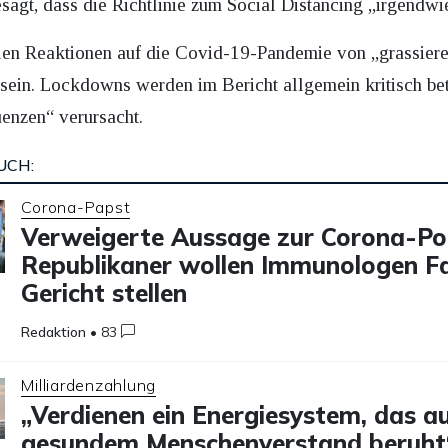
sagt, dass die Richtlinie zum Social Distancing „irgendwie
ellen Reaktionen auf die Covid-19-Pandemie von „grassi
ein. Lockdowns werden im Bericht allgemein kritisch betr
nzen“ verursacht.
UCH:
Corona-Papst
Verweigerte Aussage zur Corona-Poli
Republikaner wollen Immunologen Fa
Gericht stellen
Redaktion
•
83
Milliardenzahlung
„Verdienen ein Energiesystem, das a
gesundem Menschenverstand beruht