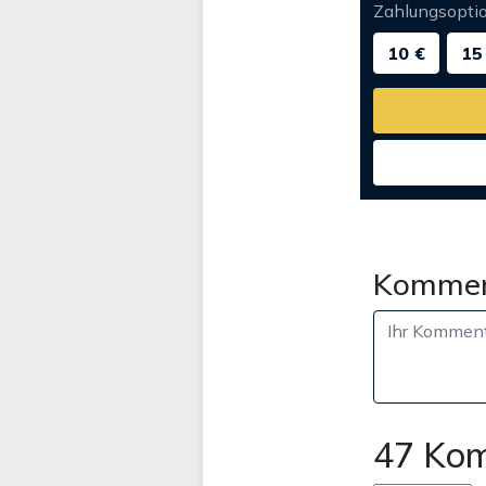
Zahlungsopti
10 €
15
Kommen
47 Ko