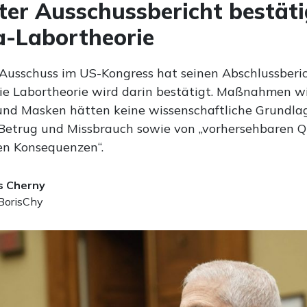
ter Ausschussbericht bestäti
-Labortheorie
Ausschuss im US-Kongress hat seinen Abschlussberi
Die Labortheorie wird darin bestätigt. Maßnahmen wi
und Masken hätten keine wissenschaftliche Grundla
 Betrug und Missbrauch sowie von „vorhersehbaren 
n Konsequenzen“.
s Cherny
orisChy