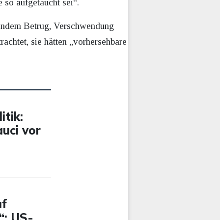
 so aufgetaucht sei“.
erendem Betrug, Verschwendung
achtet, sie hätten „vorhersehbare
tik:
uci vor
uf
“: US-