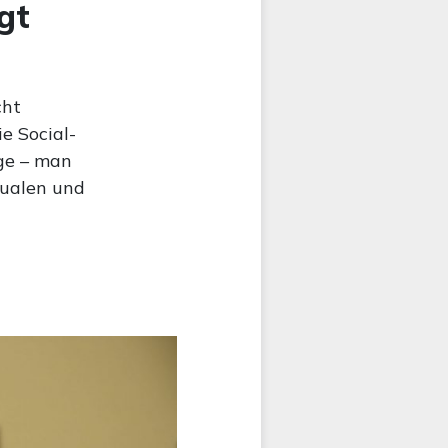
gt
cht
e Social-
ge – man
Qualen und