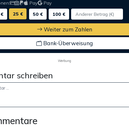
onen:
Pay
Pay
25 €
 €
50 €
100 €
Weiter zum Zahlen
Bank-Überweisung
Werbung
tar schreiben
mmentare