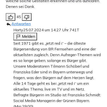
welche solche Gestalten erkennen und uns aufklären.
Denen sei Dank.
45
Antworten
Horty
25.07.2024 um 14:27 Uhr
741T
Melden
Seit 1971 gibt es „jetzt red i“ – die älteste
Bürgersendung von BR Fernsehen und eine der
aktuellsten zugleich. Denn Aufreger-Themen wird
es so lange geben, solange es Bürger gibt.
Unsere Moderatoren Tilmann Schöberl und
Franziska Eder sind in Bayern unterwegs und
fragen, was den Bürgern auf dem Herzen liegt.
Alle 14 Tage geht es bei „jetzt red i“ um ein
aktuelles Thema, live im TV und im Netz.
Befragte Bürgerin im Studio ist Franziska Schmidt:
Social Media Managerin der Grünen Bayern.
(Min.29:00)