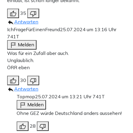
einlädt, ist schon länger bekannt.
35
Antworten
IchFrageFürEinenFreund
25.07.2024 um 13:16 Uhr
741T
Melden
Was für ein Zufall aber auch.
Unglaublich.
ÖRR eben
30
Antworten
Topmop
25.07.2024 um 13:21 Uhr
741T
Melden
Ohne GEZ würde Deutschland anders aussehen!
28