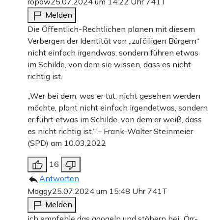
ropow
25.07.2024 um 14:22 Uhr
741T
Melden
Die Öffentlich-Rechtlichen planen mit diesem
Verbergen der Identität von „zufälligen Bürgern“
nicht einfach irgendwas, sondern führen etwas
im Schilde, von dem sie wissen, dass es nicht
richtig ist.
„Wer bei dem, was er tut, nicht gesehen werden
möchte, plant nicht einfach irgendetwas, sondern
er führt etwas im Schilde, von dem er weiß, dass
es nicht richtig ist.“ – Frank-Walter Steinmeier
(SPD) am 10.03.2022
16
Antworten
Moggy
25.07.2024 um 15:48 Uhr
741T
Melden
ich empfehle das googeln und stöbern bei „Örr-