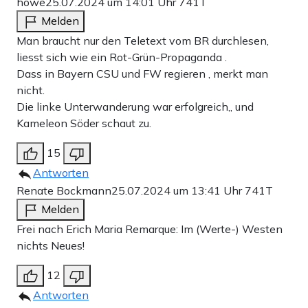
howe
25.07.2024 um 14:01 Uhr
741T
Melden
Man braucht nur den Teletext vom BR durchlesen,
liesst sich wie ein Rot-Grün-Propaganda .
Dass in Bayern CSU und FW regieren , merkt man
nicht.
Die linke Unterwanderung war erfolgreich,, und
Kameleon Söder schaut zu.
15
Antworten
Renate Bockmann
25.07.2024 um 13:41 Uhr
741T
Melden
Frei nach Erich Maria Remarque: Im (Werte-) Westen
nichts Neues!
12
Antworten