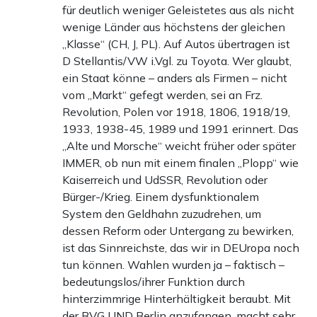
für deutlich weniger Geleistetes aus als nicht
wenige Länder aus höchstens der gleichen
„Klasse“ (CH, J, PL). Auf Autos übertragen ist
D Stellantis/VW i.Vgl. zu Toyota. Wer glaubt,
ein Staat könne – anders als Firmen – nicht
vom „Markt“ gefegt werden, sei an Frz.
Revolution, Polen vor 1918, 1806, 1918/19,
1933, 1938-45, 1989 und 1991 erinnert. Das
„Alte und Morsche“ weicht früher oder später
IMMER, ob nun mit einem finalen „Plopp“ wie
Kaiserreich und UdSSR, Revolution oder
Bürger-/Krieg. Einem dysfunktionalem
System den Geldhahn zuzudrehen, um
dessen Reform oder Untergang zu bewirken,
ist das Sinnreichste, das wir in DEUropa noch
tun können. Wahlen wurden ja – faktisch –
bedeutungslos/ihrer Funktion durch
hinterzimmrige Hinterhältigkeit beraubt. Mit
der BVG UND Berlin anzufangen, macht sehr