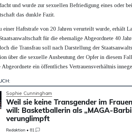
hdacht und wurde zur sexuellen Befriedigung eines oder be
tschaft das dunkle Fazit.
iner Haftstrafe von 20 Jahren verurteilt wurde, erhält L
e Staatsanwaltschaft für die ehemalige Abgeordnete 40 Jah
ch die Transfrau soll nach Darstellung der Staatsanwaltsc
sion über die sexuelle Ausbeutung der Opfer in diesem Fa
 Abgeordnete ein öffentliches Vertrauensverhältnis innege
UCH:
Sophie Cunningham
Weil sie keine Transgender im Fraue
will: Basketballerin als „MAGA-Barbi
verunglimpft
Redaktion
•
81