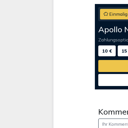
Einmalig
Apollo 
Zahlungsopti
10 €
15
Kommen