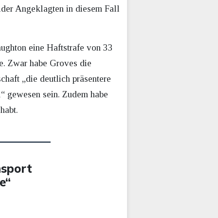
ider Angeklagten in diesem Fall
aughton eine Haftstrafe von 33
re. Zwar habe Groves die
haft „die deutlich präsentere
ll“ gewesen sein. Zudem habe
habt.
nsport
e“