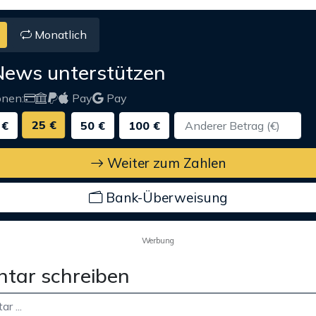
Monatlich
News unterstützen
onen:
Pay
Pay
25 €
 €
50 €
100 €
Weiter zum Zahlen
Bank-Überweisung
Werbung
tar schreiben