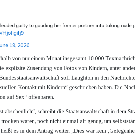
eaded guilty to goading her former partner into taking nude p
o/HjoIigifj9
June 19, 2026
rhalb von nur einem Monat insgesamt 10.000 Textnachrich
ie explizite Zusendung von Fotos von Kindern, unter ander
r Bundesstaatsanwaltschaft soll Laughton in den Nachrichte
sexuellen Kontakt mit Kindern“ geschrieben haben. Die Nac
on auf Sex“ offenbaren.
st abscheulich“, schreibt die Staatsanwaltschaft in dem St
g trocken waren, noch nicht einmal alt genug, um selbststän
 heißt es in dem Antrag weiter. „Dies war kein ‚Gelegenhe