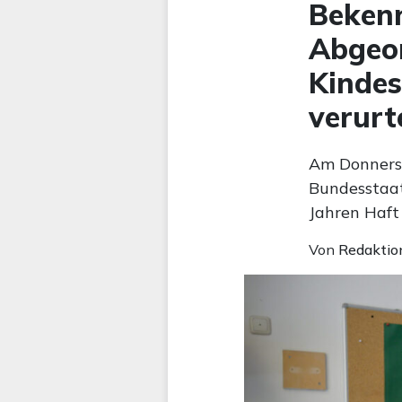
Bekenn
Abgeo
Kindes
verurte
Am Donners
Bundesstaat
Jahren Haft 
Von
Redaktio