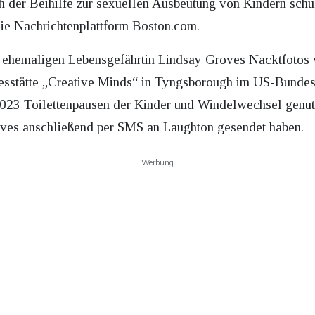
sich der Beihilfe zur sexuellen Ausbeutung von Kindern sch
ie Nachrichtenplattform Boston.com.
r ehemaligen Lebensgefährtin Lindsay Groves Nacktfotos 
gesstätte „Creative Minds“ in Tyngsborough im US-Bundess
2023 Toilettenpausen der Kinder und Windelwechsel genut
oves anschließend per SMS an Laughton gesendet haben.
Werbung