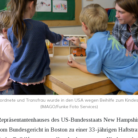
rdnete und Transfrau wurde in den USA wegen Beihilfe zum Kindesm
(IMAGO/Funke Foto Services)
Repräsentantenhauses des US-Bundesstaats New Hampshir
 Bundesgericht in Boston zu einer 33-jährigen Haftstrafe