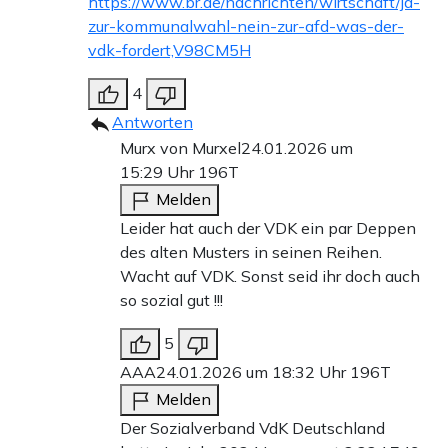
https://www.br.de/nachrichten/wirtschaft/ja-
zur-kommunalwahl-nein-zur-afd-was-der-
vdk-fordert,V98CM5H
4
Antworten
Murx von Murxel
24.01.2026 um
15:29 Uhr
196T
Melden
Leider hat auch der VDK ein par Deppen
des alten Musters in seinen Reihen.
Wacht auf VDK. Sonst seid ihr doch auch
so sozial gut !!!
5
AAA
24.01.2026 um 18:32 Uhr
196T
Melden
Der Sozialverband VdK Deutschland