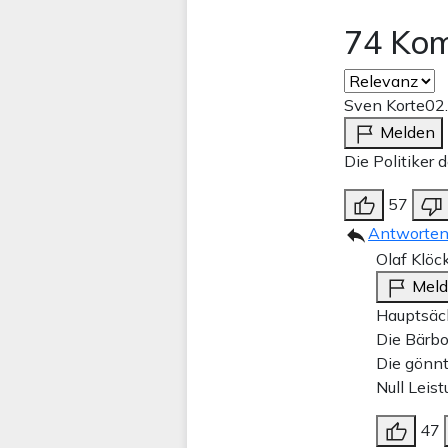
74 Ko
Sven Korte
02
Melden
Die Politiker 
57
Antworte
Olaf Klöc
Mel
Hauptsäch
Die Bärbo
Die gönnt
Null Leis
47