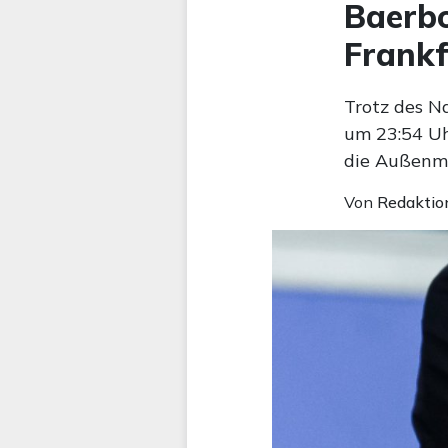
Baerbo
Frankf
Trotz des N
um 23:54 Uh
die Außenm
Von
Redaktio