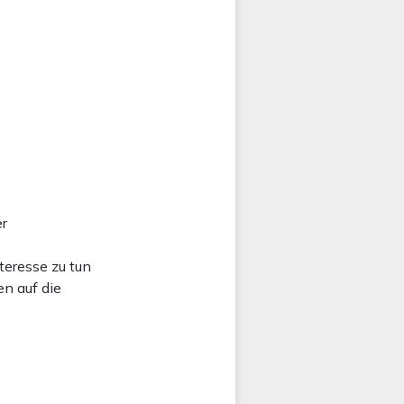
r
eresse zu tun
n auf die