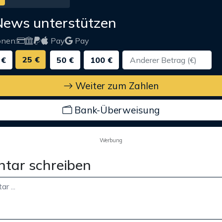
News unterstützen
onen:
Pay
Pay
25 €
 €
50 €
100 €
Weiter zum Zahlen
Bank-Überweisung
Werbung
tar schreiben