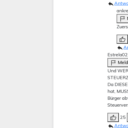
Antwo
ankre
Zuers
A
Estrela
02
Mel
Und WER 
STEUERZ
Da DIESE
hat, MUSS
Bürger ab
Steuerve
25
Antwo