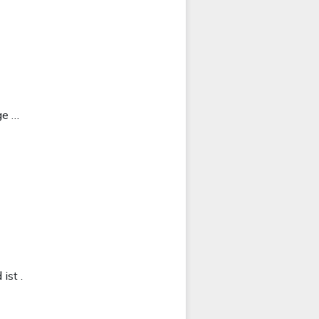
ge …
ist .