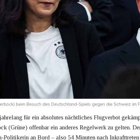
rbock) beim Besuch des Deutschland-Spiels gegen die Schweiz im F
ahrelang für ein absolutes nächtliches Flugverbot gekämpf
k (Grüne) offenbar ein anderes Regelwerk zu gelten. Den
-Politikerin an Bord – also 54 Minuten nach Inkrafttreten