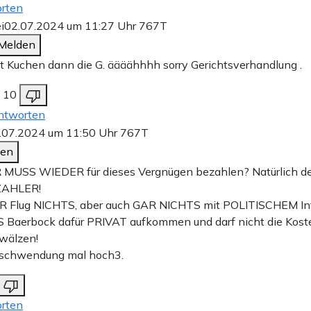
rten
i
02.07.2024 um 11:27 Uhr
767T
Melden
t Kuchen dann die G. äääähhhh sorry Gerichtsverhandlung .
10
ntworten
.07.2024 um 11:50 Uhr
767T
den
MUSS WIEDER für dieses Vergnügen bezahlen? Natürlich de
AHLER!
R Flug NICHTS, aber auch GAR NICHTS mit POLITISCHEM Int
 Baerbock dafür PRIVAT aufkommen und darf nicht die Koste
wälzen!
rschwendung mal hoch3.
rten