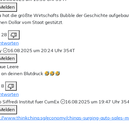
Melden
 hat die größte Wirtschafts Bubble der Geschichte aufgebaut
onen Dollar vom Staat gestützt.
28
ntworten
y
16.08.2025 um 20:24 Uhr
354T
Melden
aue Leere
 an deinen Blutdruck
8
ntworten
 Siffredi Institut fuer CumEx
16.08.2025 um 19:47 Uhr
35
Melden
://www.thinkchina.sg/economy/chinas-surging-auto-sales-m