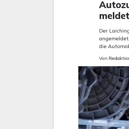
Autozu
meldet
Der Laichin
angemeldet.
die Automob
Von
Redaktio