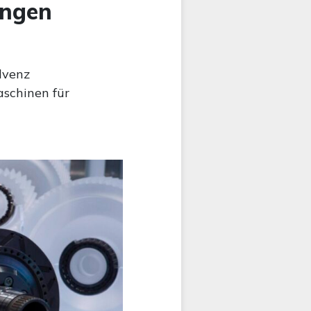
ingen
lvenz
schinen für