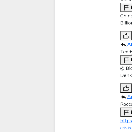
China
Billi
A
Tedd
@ Bl
Denk
A
Rocco
https
crisis