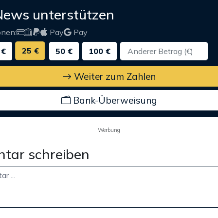
News unterstützen
onen:
Pay
Pay
25 €
 €
50 €
100 €
Weiter zum Zahlen
Bank-Überweisung
Werbung
tar schreiben