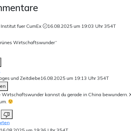
mmentare
 Institut fuer CumEx
16.08.2025 um 19:03 Uhr
354T
grünes Wirtschaftswunder“
n
oges und Zeitdiebe
16.08.2025 um 19:13 Uhr
354T
den
 Wirtschaftswunder kannst du gerade in China bewundern. Xi 
 um.
rten
16.08.2025 um 19:36 Uhr
354T