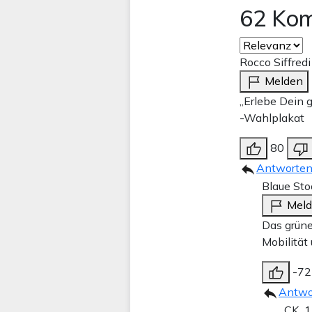
62 Ko
Rocco Siffredi
Melden
„Erlebe Dein 
-Wahlplakat
80
Antworte
Blaue Sto
Mel
Das grüne
Mobilität
-72
Antwo
CK_1