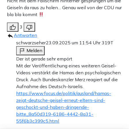
nicht mit dem Fallschirm hinterher gesprungen um die
Geiseln da raus zu holen… Genau weil von der CDU nur
bla bla kommt
3
Antworten
schwarzseher
23.09.2025 um 11:54 Uhr
319T
Melden
Der ist gerade sehr empört
Mit der Veröffentlichung eines weiteren Geisel-
Videos verstärkt die Hamas den psychologischen
Druck. Auch Bundeskanzler Merz reagiert auf die
Aufnahme des Deutsch-Israelis.
https://www.focus.de/politik/ausland/hamas-
zeigt-deutsche-geisel-erneut-eltern-sind-
geschockt-und-haben-dringende-
bitte_8a50d319-6186-4442-8a31-
55f6b3c399c5.html