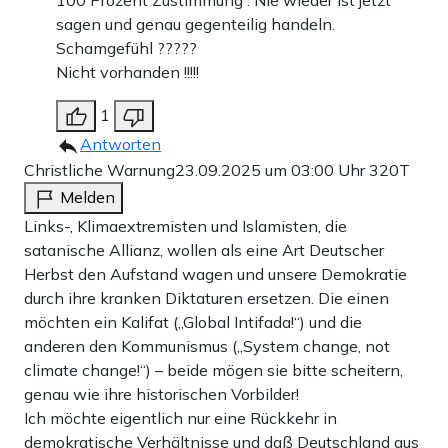
100 Prozent Zustimmung . Nie wieder ist jetzt
sagen und genau gegenteilig handeln.
Schamgefühl ?????
Nicht vorhanden !!!!!
1
Antworten
Christliche Warnung
23.09.2025 um 03:00 Uhr
320T
Melden
Links-, Klimaextremisten und Islamisten, die
satanische Allianz, wollen als eine Art Deutscher
Herbst den Aufstand wagen und unsere Demokratie
durch ihre kranken Diktaturen ersetzen. Die einen
möchten ein Kalifat („Global Intifada!“) und die
anderen den Kommunismus („System change, not
climate change!“) – beide mögen sie bitte scheitern,
genau wie ihre historischen Vorbilder!
Ich möchte eigentlich nur eine Rückkehr in
demokratische Verhältnisse und daß Deutschland aus