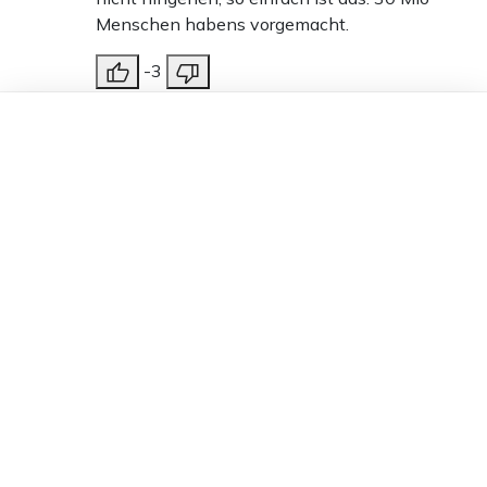
Menschen habens vorgemacht.
-3
Antworten
Dieser Artikel ist kostenlos für alle –
Thomas Schneegaß
12.06.2025 um 19:19 Uhr
dank
Freunden von Apollo News »
422T
Melden
Inzwischen weiß jedes Kind, was sich nicht
MadMax nennt, dass Masken bestenfalls als
Selbstschutz dienen und kein Maskenloser eine
Gefahr für andere darstellt. Wer sich selbst damit
zu schützen glaubt, soll sie sich vors Gesicht
hängen, eine Pflicht für alle daraus zu machen, ist
pure staatliche Willkür, ausgedacht, um zu testen,
wie weit sich dieses Volk versklaven lässt.
7
Antworten