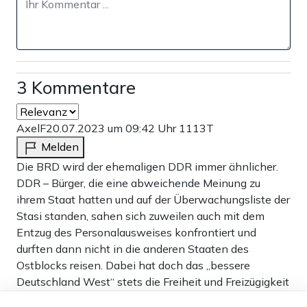
Weiter zum Zahlen
3 Kommentare
Bank-Überweisung
AxelF
20.07.2023 um 09:42 Uhr
1113T
Melden
Die BRD wird der ehemaligen DDR immer ähnlicher.
DDR – Bürger, die eine abweichende Meinung zu
ihrem Staat hatten und auf der Überwachungsliste der
Stasi standen, sahen sich zuweilen auch mit dem
Entzug des Personalausweises konfrontiert und
durften dann nicht in die anderen Staaten des
Ostblocks reisen. Dabei hat doch das „bessere
Deutschland West“ stets die Freiheit und Freizügigkeit
als einen Markenkern gepriesen. Diese Zeiten sind
Dieser Artikel ist kostenlos für alle –