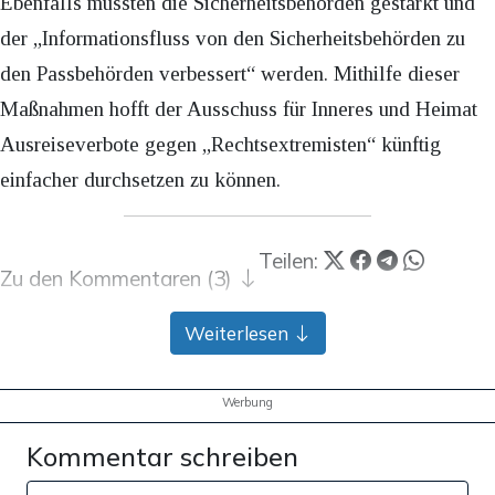
Ebenfalls müssten die Sicherheitsbehörden gestärkt und
der „Informationsfluss von den Sicherheitsbehörden zu
den Passbehörden verbessert“ werden. Mithilfe dieser
Maßnahmen hofft der Ausschuss für Inneres und Heimat
Ausreiseverbote gegen „Rechtsextremisten“ künftig
einfacher durchsetzen zu können.
Teilen:
Zu den Kommentaren (3)
Weiterlesen
Einmalig
Monatlich
Apollo News unterstützen
Werbung
Zahlungsoptionen:
Pay
Pay
Kommentar schreiben
25 €
10 €
15 €
50 €
100 €