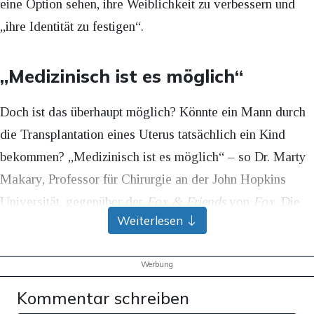
eine Option sehen, ihre Weiblichkeit zu verbessern und
„ihre Identität zu festigen“.
„Medizinisch ist es möglich“
Doch ist das überhaupt möglich? Könnte ein Mann durch
die Transplantation eines Uterus tatsächlich ein Kind
bekommen? „Medizinisch ist es möglich“ – so Dr. Marty
Makary, Professor für Chirurgie an der John Hopkins
Universität, gegenüber der
Fox & Friends
von
Fox
. Die
Weiterlesen
wirklich wichtige Frage sei laut dem Mediziner jedoch,
„ob es getan werden sollte“. Makary finde es seltsam,
Werbung
dass die AMA sich auf so „aktivistische Positionen“
konzentriert, anstatt die wirklich wichtige Forschung zu
Kommentar schreiben
finanzieren, die man in der Transgender-Medizin brauchen