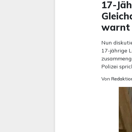
17-Jäh
Gleich
warnt 
Nun diskuti
17-jährige 
zusammenges
Polizei spric
Von
Redaktio