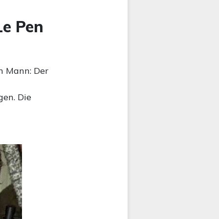
Le Pen
n Mann: Der
en. Die