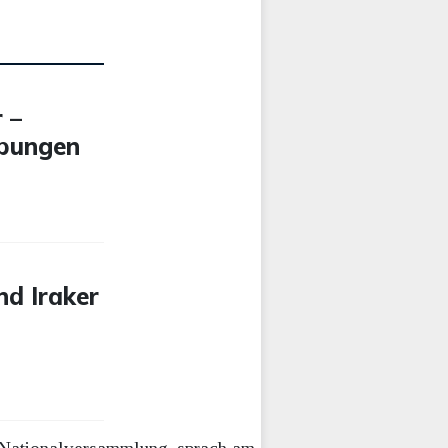
 –
ebungen
nd Iraker