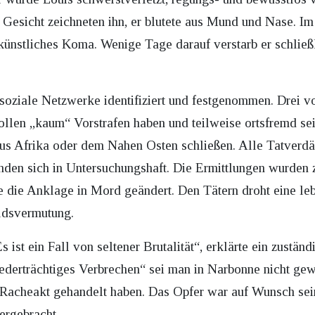
Gesicht zeichneten ihn, er blutete aus Mund und Nase. I
n künstliches Koma. Wenige Tage darauf verstarb er schlie
oziale Netzwerke identifiziert und festgenommen. Drei vo
sollen „kaum“ Vorstrafen haben und teilweise ortsfremd sei
aus Afrika oder dem Nahen Osten schließen. Alle Tatverd
inden sich in Untersuchungshaft. Die Ermittlungen wurden
 die Anklage in Mord geändert. Den Tätern droht eine leb
ldsvermutung.
s ist ein Fall von seltener Brutalität“, erklärte ein zustän
iederträchtiges Verbrechen“ sei man in Narbonne nicht ge
n Racheakt gehandelt haben. Das Opfer war auf Wunsch sei
ergebracht.