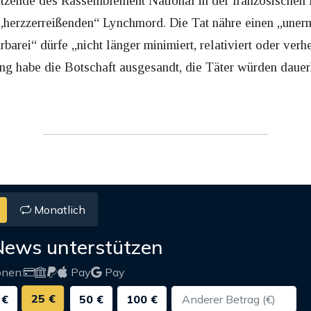
sitzende des Rassemblement National in der französische
herzzerreißenden“ Lynchmord. Die Tat nähre einen „unerm
barei“ dürfe „nicht länger minimiert, relativiert oder verh
ung habe die Botschaft ausgesandt, die Täter würden daue
Monatlich
News unterstützen
onen:
Pay
Pay
25 €
 €
50 €
100 €