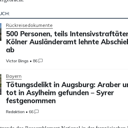
UCH:
Rückreisedokumente
500 Personen, teils Intensivstraftäter
Kölner Ausländeramt lehnte Abschi
ab
Victor Bings
•
86
Bayern
Tötungsdelikt in Augsburg: Araber u
tot in Asylheim gefunden – Syrer
festgenommen
Redaktion
•
66