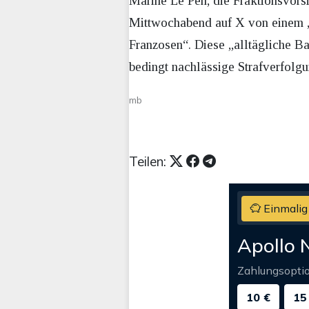
Marine Le Pen, die Fraktionsvor
Mittwochabend auf X von einem „
Franzosen“. Diese „alltägliche Bar
bedingt nachlässige Strafverfolg
mb
Teilen:
Einmalig
Apollo 
Zahlungsopti
10 €
15