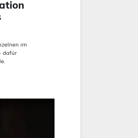
ation
s
nzelnen im
- dafür
e.