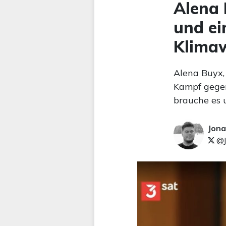
Alena 
und e
Klima
Alena Buyx,
Kampf gegen
brauche es 
Jona
@J