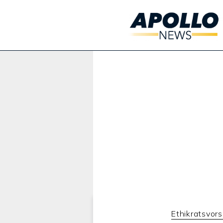
Werbung:
Ethikratsvor