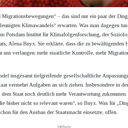
igrationsbewegungen“ – das sind nur ein paar der Dinge
eunigten Klimawandels“ erwarten. Was man dagegen tun k
 Potsdam Institut für Klimafolgenforschung, der Soziolo
ats, Alena Buyx. Sie erklärte, dass die zu bewältigenden
on uns verlangen: mehr staatliche Kontrolle, mehr Migrati
el insgesamt tiefgreifende gesellschaftliche Anpassunge
aat vermehrt Aufgaben an sich ziehen. Insbesondere in de
e dem Staat noch deutlich mehr Verantwortung zukommen.
 bisher nicht so relevant waren“, so Buyx. Was für „Dinge
schon für den Ausbau der Staatsmacht einsetzte, offen.
Werbung