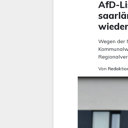
AfD-Li
saarl
wieder
Wegen der N
Kommunalwah
Regionalver
Von
Redaktio