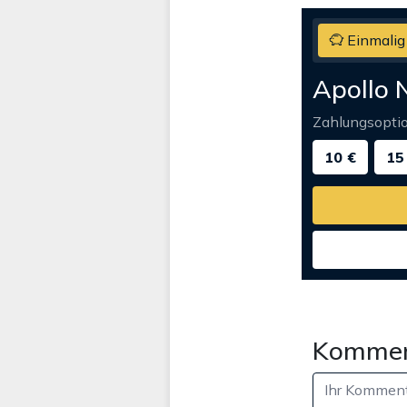
Einmalig
Apollo 
Zahlungsopti
10 €
15
Kommen