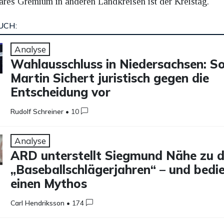
ares Gremium in anderen Landkreisen ist der Kreistag.
UCH:
Analyse
Wahlausschluss in Niedersachsen: S
Martin Sichert juristisch gegen die
Entscheidung vor
Rudolf Schreiner
•
10
Analyse
ARD unterstellt Siegmund Nähe zu 
„Baseballschlägerjahren“ – und bedi
einen Mythos
Carl Hendriksson
•
174