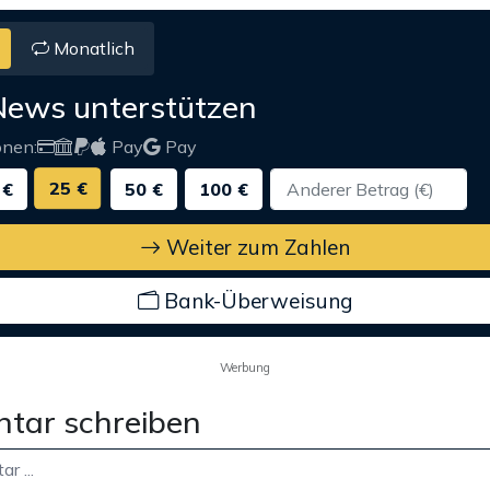
Monatlich
News unterstützen
onen:
Pay
Pay
25 €
 €
50 €
100 €
Weiter zum Zahlen
Bank-Überweisung
Werbung
tar schreiben