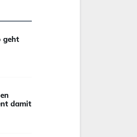
o geht
den
ent damit