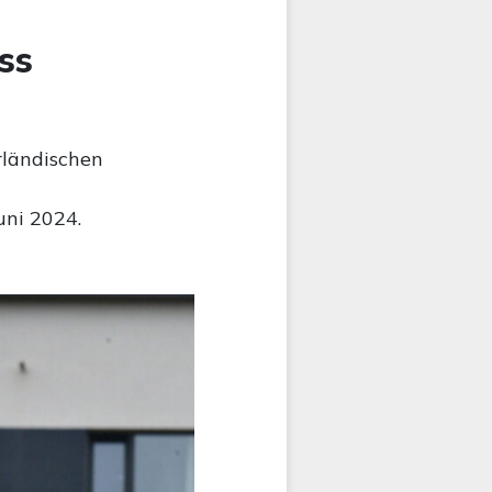
ss
rländischen
ni 2024.