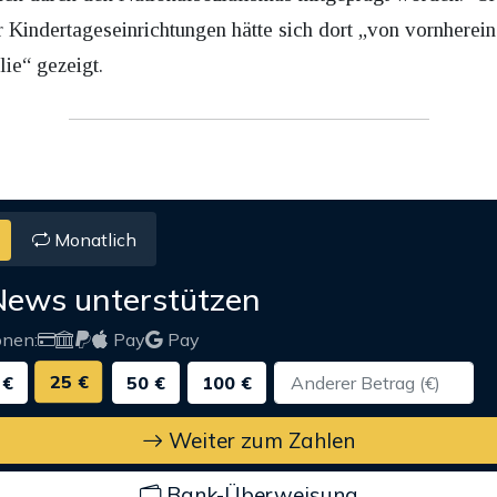
 Kindertageseinrichtungen hätte sich dort „von vornherein
ie“ gezeigt.
Monatlich
News unterstützen
onen:
Pay
Pay
25 €
 €
50 €
100 €
Weiter zum Zahlen
Bank-Überweisung