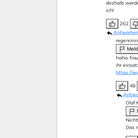
deshalb werde
ich!
262
Antworte
regenrinn
Mel
haha, frau
ihr einsa
https://w
48
Antwo
Olaf.
Nicht
Das m