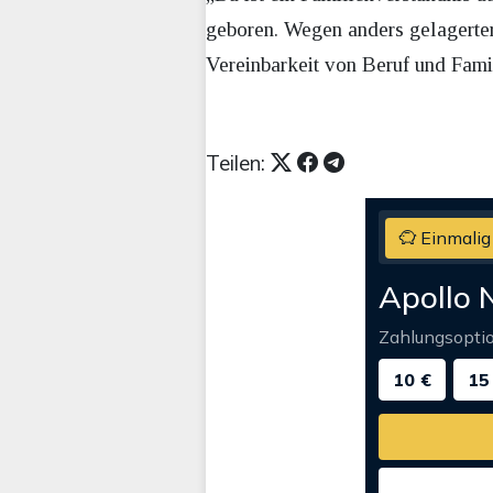
geboren. Wegen anders gelagerter
Vereinbarkeit von Beruf und Famil
Teilen:
Einmalig
Apollo 
Zahlungsopti
10 €
15