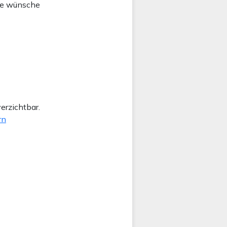
ise wünsche
erzichtbar.
rn