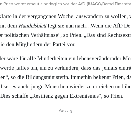
in Prien warnt erneut eindringlich vor der AfD (IMAGO/Bernd Elmentha
rklärte in der vergangenen Woche, auswandern zu wollen,
 mit dem
Handelsblatt
legt sie nun nach. „Wenn die AfD Deu
politischen Verhältnisse“, so Prien. „Das sind Rechtsext
ie den Mitgliedern der Partei vor.
ler wäre für alle Minderheiten ein lebensverändernder Mom
erde „alles tun, um zu verhindern, dass das jemals eintritt.
fen“, so die Bildungsministerin. Immerhin bekennt Prien,
nd sei es auch, junge Menschen wieder zu erreichen und i
Dies schaffe „Resilienz gegen Extremismus“, so Prien.
Werbung