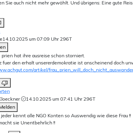
n Sie auch nicht mehr gewählt. Und übrigens: Eine gute Re
n
e
14.10.2025 um 07:09 Uhr
296T
den
 prien hat ihre ausreise schon storniert.
tz fuer den erhalt unsererdemokratie ist anscheinend doch unv
ww.achgut.com/artikel/frau_prien_will_doch_nicht_auswande
rten
Kloeckner
14.10.2025 um 07:41 Uhr
296T
Melden
 jeder kennt alle NGO Konten so Auswendig wie diese Frau !!
acht sie Unentbehrlich !!