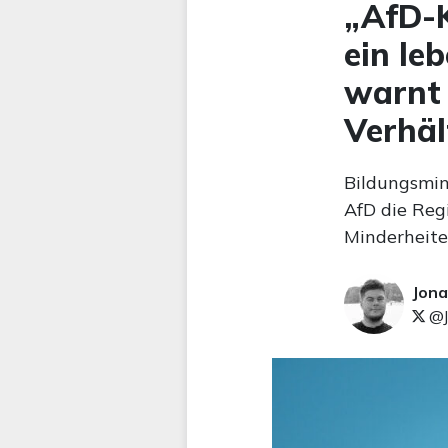
„AfD-K
ein le
warnt 
Verhäl
Bildungsmin
AfD die Reg
Minderheite
Jona
@J