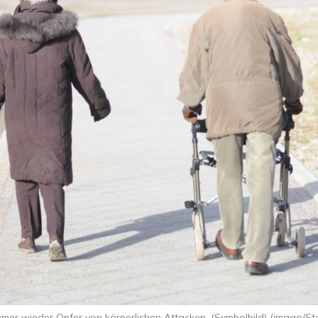
mer wieder Opfer von körperlichen Attacken. (Symbolbild) (imago/St