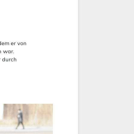
dem er von
n war.
r durch