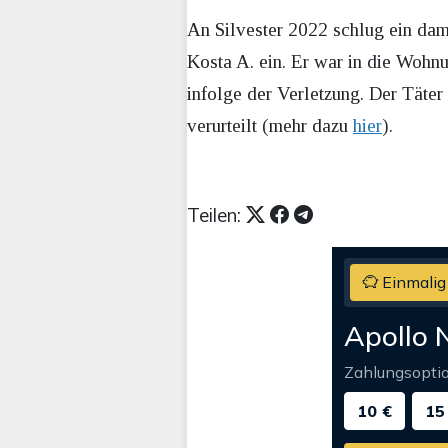
An Silvester 2022 schlug ein dam
Kosta A. ein. Er war in die Wohn
infolge der Verletzung. Der Täte
verurteilt (mehr dazu
hier
).
Teilen:
Einmalig
Apollo 
Zahlungsopti
10 €
15