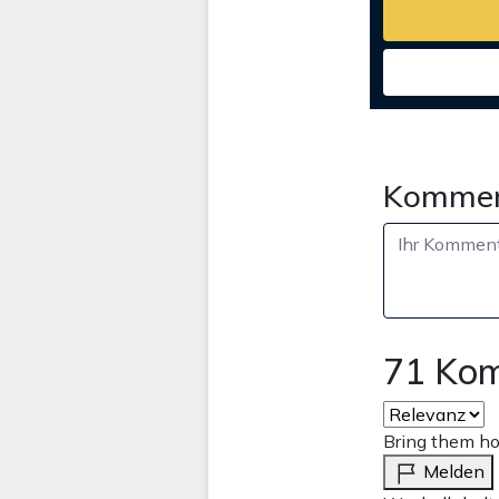
Kommen
71 Ko
Bring them h
Melden