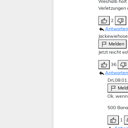
Weshalb holt 
Verletzungen
2
Antworte
Jackewiehose
Melden
Jetzt reicht e
36
Antworte
DrL
08.01
Mel
Ok, wenn 
500 Bana
1