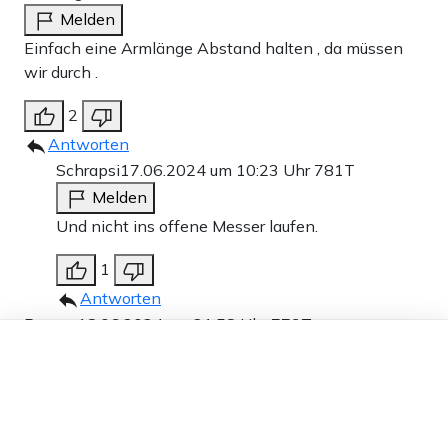
Melden
Einfach eine Armlänge Abstand halten , da müssen
wir durch .
2
Antworten
Schrapsi
17.06.2024 um 10:23 Uhr
781T
Melden
Und nicht ins offene Messer laufen.
1
Antworten
Roman
18.06.2024 um 21:58 Uhr
779T
Dieser Artikel ist kostenlos für alle –
Melden
dank
Freunden von Apollo News »
Wenn man schon irgendwo aggressives Verhalten
von einigen Menschen gegen andere feststellt dann
traut man sich auch gar nicht mehr einzugreifen um