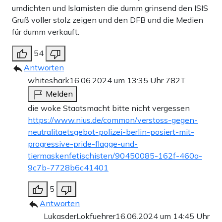
umdichten und Islamisten die dumm grinsend den ISIS
Gruß voller stolz zeigen und den DFB und die Medien
für dumm verkauft.
54
Antworten
whiteshark
16.06.2024 um 13:35 Uhr
782T
Melden
die woke Staatsmacht bitte nicht vergessen
https://www.nius.de/common/verstoss-gegen-
neutralitaetsgebot-polizei-berlin-posiert-mit-
progressive-pride-flagge-und-
tiermaskenfetischisten/90450085-162f-460a-
9c7b-7728b6c41401
5
Antworten
LukasderLokfuehrer
16.06.2024 um 14:45 Uhr