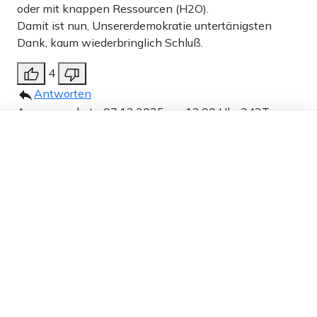
oder mit knappen Ressourcen (H2O).
Damit ist nun, Unsererdemokratie untertänigsten
Dank, kaum wiederbringlich Schluß.
4
Antworten
Ausgewanderter
07.12.2025 um 13:00 Uhr
243T
Dieser Artikel ist kostenlos für alle –
Melden
dank
Freunden von Apollo News »
„in der Nacht auf Sonntag wurde im Stuttgarter
Stadtteil Weilimdorf ein 16-Jähriger angeschossen.“
Also Brot und Spiele. In Buntland wird es nie
langweilig.
4
Antworten
Ganz einfach
07.12.2025 um 14:37 Uhr
243T
Melden
„vier Syrer im Alter von 15 und 16 Jahren sowie ein