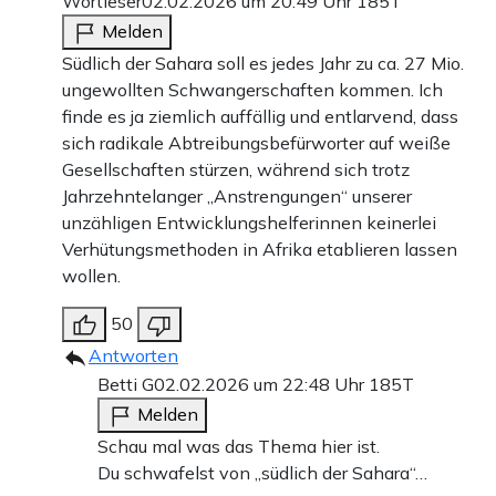
Wortleser
02.02.2026 um 20:49 Uhr
185T
Melden
Südlich der Sahara soll es jedes Jahr zu ca. 27 Mio.
ungewollten Schwangerschaften kommen. Ich
finde es ja ziemlich auffällig und entlarvend, dass
sich radikale Abtreibungsbefürworter auf weiße
Gesellschaften stürzen, während sich trotz
Jahrzehntelanger „Anstrengungen“ unserer
unzähligen Entwicklungshelferinnen keinerlei
Verhütungsmethoden in Afrika etablieren lassen
wollen.
50
Antworten
Betti G
02.02.2026 um 22:48 Uhr
185T
Melden
Schau mal was das Thema hier ist.
Du schwafelst von „südlich der Sahara“…