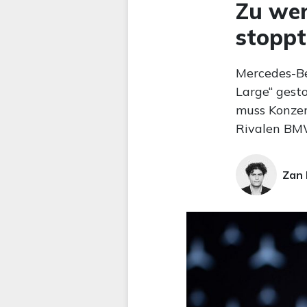
Zu wen
stoppt
Mercedes-Be
Large“ gesto
muss Konzer
Rivalen BM
Zan 