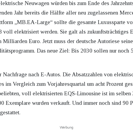
e, elektrische Neuwagen würden bis zum Ende des Jahrzehnt
enden Jahr bereits die Hälfte aller neu zugelassenen Merce
lattform „MB.EA-Large“ sollte die gesamte Luxussparte v
oll elektrisiert werden. Sie galt als zukunftsträchtige
Milliarden Euro. Jetzt muss der deutsche Autoriese seine
litätsprogramm. Das neue Ziel: Bis 2030 sollen nur noch
der Nachfrage nach E-Autos. Die Absatzzahlen von elektri
res im Vergleich zum Vorjahresquartal um acht Prozent ge
eliebten, voll elektrisierten EQS-Limousine ist im selben
700 Exemplare wurden verkauft. Und immer noch sind 90 
estattet.
Werbung