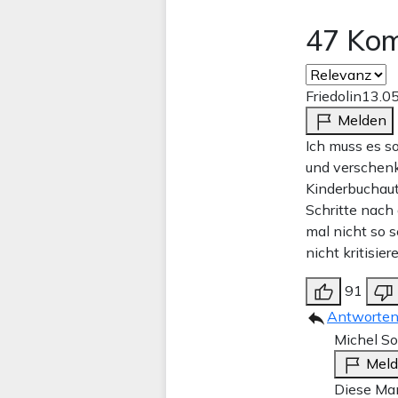
47 Ko
Friedolin
13.0
Melden
Ich muss es so
und verschenke
Kinderbuchaut
Schritte nach 
mal nicht so s
nicht kritisier
91
Antworte
Michel S
Mel
Diese Man