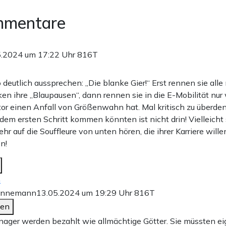
mmentare
5.2024 um 17:22 Uhr
816T
 deutlich aussprechen: „Die blanke Gier!“ Erst rennen sie all
n ihre „Blaupausen“, dann rennen sie in die E-Mobilität nur 
or einen Anfall von Größenwahn hat. Mal kritisch zu überd
dem ersten Schritt kommen könnten ist nicht drin! Vielleicht
ehr auf die Souffleure von unten hören, die ihrer Karriere will
en!
n
onnemann
13.05.2024 um 19:29 Uhr
816T
den
ager werden bezahlt wie allmächtige Götter. Sie müssten eig