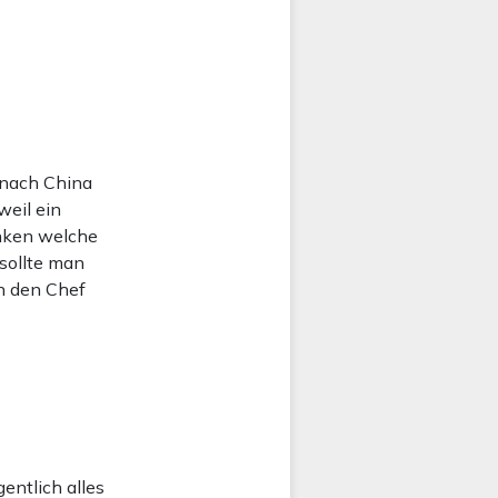
e nach China
weil ein
enken welche
 sollte man
en den Chef
entlich alles