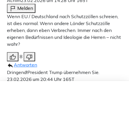
Achim
23.02.2026 um 14:28 Uhr
165T
Melden
Wenn EU / Deutschland nach Schutzzöllen schreien,
ist dies normal. Wenn andere Länder Schutzzölle
erheben, dann eben Verbrechen. Immer nach den
eigenen Bedürfnissen und Ideologie die Herren – nicht
wahr?
8
Antworten
Dringend!President Trump übernehmen Sie.
23.02.2026 um 20:44 Uhr
165T
Dieser Artikel ist kostenlos für alle –
Melden
dank
Freunden von Apollo News »
Trump lacht sich kaputt
1
Antworten
Dringend!President Trump übernehmen Sie.