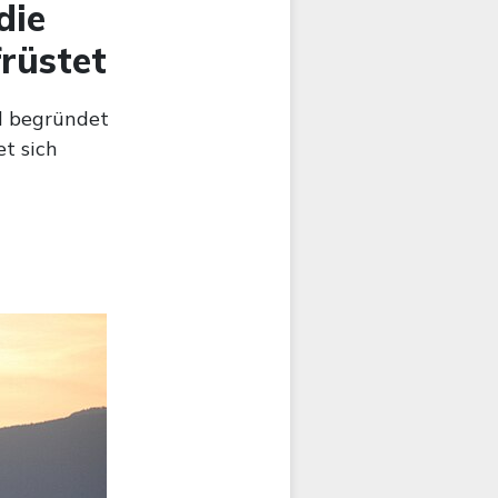
die
früstet
nd begründet
et sich