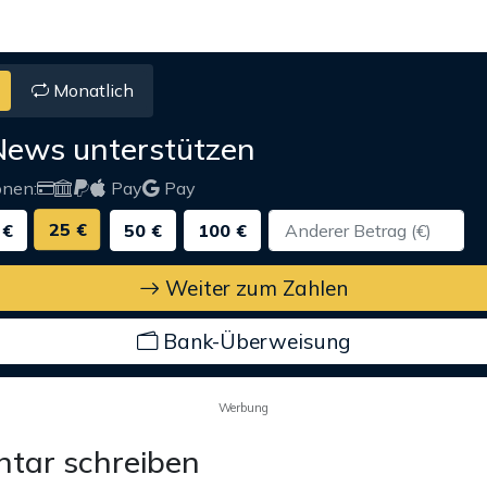
Monatlich
News unterstützen
onen:
Pay
Pay
25 €
 €
50 €
100 €
Weiter zum Zahlen
Bank-Überweisung
Werbung
tar schreiben