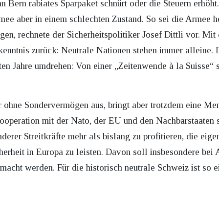
Bern rabiates Sparpaket schnürt oder die Steuern erhöht. 
rmee aber in einem schlechten Zustand. So sei die Armee h
gen, rechnete der Sicherheitspolitiker Josef Dittli vor. Mi
Erkenntnis zurück: Neutrale Nationen stehen immer alleine
zten Jahre umdrehen: Von einer „Zeitenwende à la Suisse“ sc
ohne Sondervermögen aus, bringt aber trotzdem eine Men
Kooperation mit der Nato, der EU und den Nachbarstaaten 
erer Streitkräfte mehr als bislang zu profitieren, die eige
herheit in Europa zu leisten. Davon soll insbesondere be
cht werden. Für die historisch neutrale Schweiz ist so ei