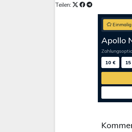
Teilen:
Einmalig
Apollo 
Zahlungsopti
10 €
15
Kommen