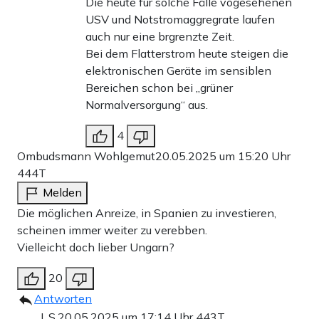
Die heute für solche Fälle vogesehenen
USV und Notstromaggregrate laufen
auch nur eine brgrenzte Zeit.
Bei dem Flatterstrom heute steigen die
elektronischen Geräte im sensiblen
Bereichen schon bei „grüner
Normalversorgung“ aus.
4
Ombudsmann Wohlgemut
20.05.2025 um 15:20 Uhr
444T
Melden
Die möglichen Anreize, in Spanien zu investieren,
scheinen immer weiter zu verebben.
Vielleicht doch lieber Ungarn?
20
Antworten
J. S.
20.05.2025 um 17:14 Uhr
443T