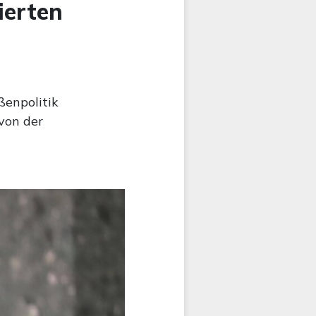
ierten
ßenpolitik
von der