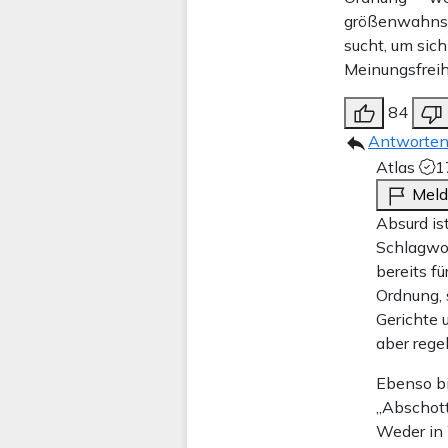
größenwahnsin
sucht, um sich
Meinungsfreih
84
Antworte
Atlas
1
Mel
Absurd is
Schlagwor
bereits f
Ordnung, 
Gerichte
aber rege
Ebenso bil
„Abschott
Weder in 