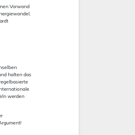
einen Vorwand
Energiewandel,
ardt
enselben
und halten das
regelbasierte
nternationale
geln werden
er
 Argument!