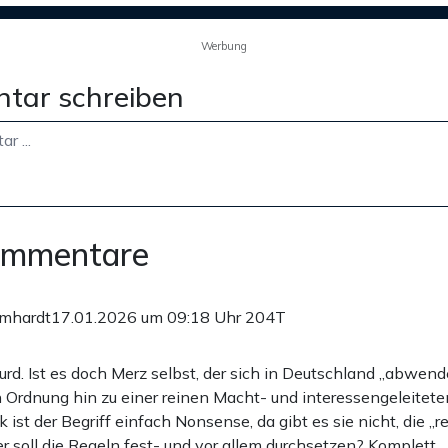
Werbung
tar schreiben
ommentare
rumhardt
17.01.2026 um 09:18 Uhr
204T
urd. Ist es doch Merz selbst, der sich in Deutschland „abwend
 Ordnung hin zu einer reinen Macht- und interessengeleiteten 
ik ist der Begriff einfach Nonsense, da gibt es sie nicht, die „r
r soll die Regeln fest- und vor allem durchsetzen? Komplett