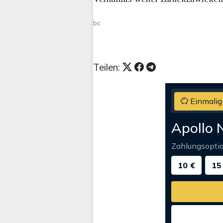
bc
Teilen:
Einmalig
Apollo 
Zahlungsopti
10 €
15