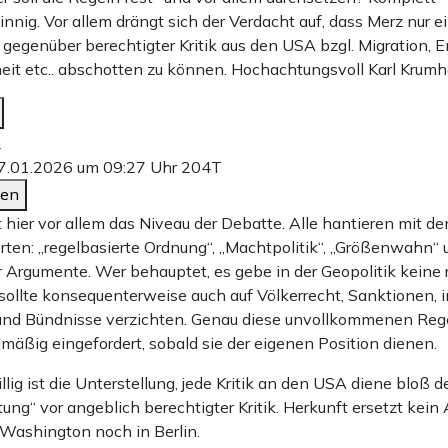
nig. Vor allem drängt sich der Verdacht auf, dass Merz nur 
 gegenüber berechtigter Kritik aus den USA bzgl. Migration, 
eit etc.. abschotten zu können. Hochachtungsvoll Karl Krumh
n
7.01.2026 um 09:27 Uhr
204T
den
t hier vor allem das Niveau der Debatte. Alle hantieren mit d
ten: „regelbasierte Ordnung“, „Machtpolitik“, „Größenwahn“ 
ür Argumente. Wer behauptet, es gebe in der Geopolitik keine 
sollte konsequenterweise auch auf Völkerrecht, Sanktionen, i
 und Bündnisse verzichten. Genau diese unvollkommenen Re
lmäßig eingefordert, sobald sie der eigenen Position dienen.
lig ist die Unterstellung, jede Kritik an den USA diene bloß d
ung“ vor angeblich berechtigter Kritik. Herkunft ersetzt kein
Washington noch in Berlin.