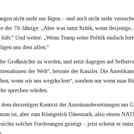
ngen nicht mehr nur fügen – und auch nicht mehr versuch
 der 70-Jährige: „Aber was nutzt Kritik, wenn derjenige, de
ig hält.“ Und weiter: „Wenn Trump seine Politik einfach fort
fügen uns dem allen.“
er Großmächte zu werden, und setzt dagegen auf Selbstver
trienationen der Welt“, betonte der Kanzler. Die Amerikan
chen, wenn wir uns wegducken“, sondern nur wenn man Bün
che sprechen würden.
 dem derzeitigen Kontext der Auseinandersetzungen um G
onom ist, aber zum Königreich Dänemark, also einem NATO
esichts solcher Forderungen gezeigt – jetzt scheint er ents
n.