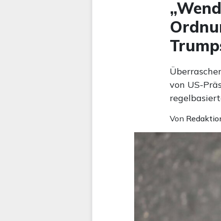
„Wende
Ordnun
Trumps
Überraschen
von US-Präs
regelbasier
Von
Redaktio