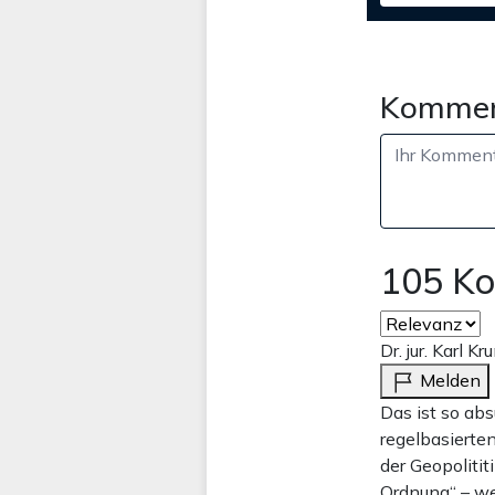
Kommen
105 K
Dr. jur. Karl K
Melden
Das ist so abs
regelbasierten
der Geopolitit
Ordnung“ – we