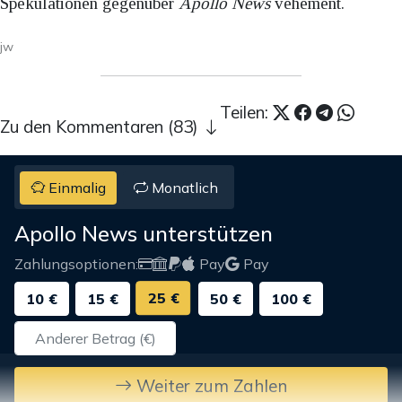
Spekulationen gegenüber
Apollo News
vehement.
jw
Teilen:
Zu den Kommentaren (83)
Einmalig
Monatlich
Apollo News unterstützen
Zahlungsoptionen:
Pay
Pay
25 €
10 €
15 €
50 €
100 €
Weiter zum Zahlen