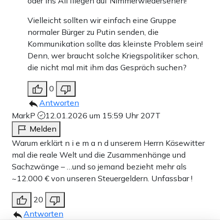
oder ins All fliegen auf Nimmerwiedersehen!
Vielleicht sollten wir einfach eine Gruppe
normaler Bürger zu Putin senden, die
Kommunikation sollte das kleinste Problem sein!
Denn, wer braucht solche Kriegspolitiker schon,
die nicht mal mit ihm das Gespräch suchen?
0
Antworten
MarkP
12.01.2026 um 15:59 Uhr
207T
Melden
Warum erklärt n i e m a n d unserem Herrn Käsewitter
mal die reale Welt und die Zusammenhänge und
Sachzwänge – …und so jemand bezieht mehr als
~12.000 € von unseren Steuergeldern. Unfassbar !
20
Antworten