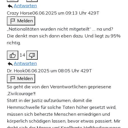
Antworten
Crazy Horse
06.06.2025 um 09:13 Uhr
429T
Melden
„Nationalitäten wurden nicht mitgeteilt“ … na und?
Die denkt man sich dann eben dazu. Und liegt zu 95%
richtig.
14
Antworten
Dr. Hook
06.06.2025 um 08:05 Uhr
429T
Melden
So geht die von den Verantwortlichen gepriesene
‚Zivilcourage‘!!
Statt in der Justiz aufzuräumen, damit die
Hemmschwelle für solche Taten höher gesetzt wird,
müssen sich beherzte Menschen erniedrigen und
körperlich schädigen lassen, bevor etwas passiert. Mir
dreht sich der Magen um! Knallharte Haftbedingungen