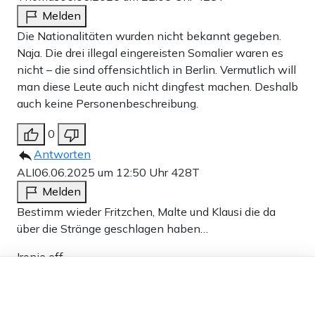
Melden
Die Nationalitäten wurden nicht bekannt gegeben.
Naja. Die drei illegal eingereisten Somalier waren es
nicht – die sind offensichtlich in Berlin. Vermutlich will
man diese Leute auch nicht dingfest machen. Deshalb
auch keine Personenbeschreibung.
0
Antworten
ALI
06.06.2025 um 12:50 Uhr
428T
Melden
Bestimm wieder Fritzchen, Malte und Klausi die da
über die Stränge geschlagen haben…
Ironie off
Dieser Artikel ist kostenlos für alle –
dank
Freunden von Apollo News »
2
Antworten