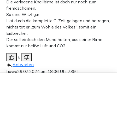
Die verlogene Knallbirne ist doch nur noch zum
fremdschämen.
So eine Witzfigur.
Hat durch die komplette C-Zeit gelogen und betrogen,
nichts tat er „zum Wohle des Volkes“, somit ein
Eidbrecher.
Der soll einfach den Mund halten, aus seiner Birne
kommt nur heiße Luft und CO2.
6
Antworten
howa
29.07.2024 um 18:06 Uhr
739T
Dieser Artikel ist kostenlos für alle –
Melden
dank
Freunden von Apollo News »
Ach der schlechte Lügner und Pfizer – Akitonär reisst
man wieder sein unqualifiziertes Mundwerk auf, da der
nicht mehr in Talkshows tingeln kann ?
Wer will diesen dubiosen Prof. ? was fraglich ist, wie
selbsternannten Impfarzt noch für ernst nehmen und